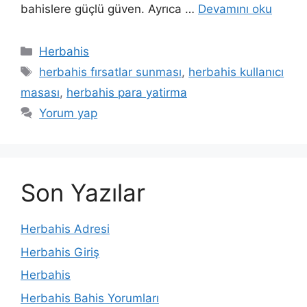
bahislere güçlü güven. Ayrıca …
Devamını oku
Kategoriler
Herbahis
Etiketler
herbahis fırsatlar sunması
,
herbahis kullanıcı
masası
,
herbahis para yatirma
Yorum yap
Son Yazılar
Herbahis Adresi
Herbahis Giriş
Herbahis
Herbahis Bahis Yorumları