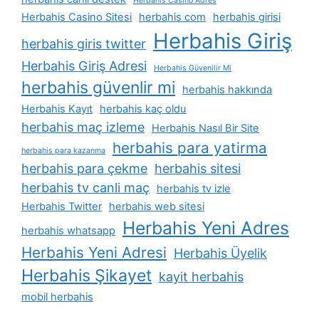
Herbahis Casino Adres
Herbahis Casino Sitesi
herbahis com
herbahis girisi
Herbahis Giriş
herbahis giris twitter
Herbahis Giriş Adresi
Herbahis Güvenilir Mi
herbahis güvenlir mi
herbahis hakkında
Herbahis Kayıt
herbahis kaç oldu
herbahis maç izleme
Herbahis Nasıl Bir Site
herbahis para yatirma
herbahis para kazanma
herbahis para çekme
herbahis sitesi
herbahis tv canli maç
herbahis tv izle
Herbahis Twitter
herbahis web sitesi
Herbahis Yeni Adres
herbahis whatsapp
Herbahis Yeni Adresi
Herbahis Üyelik
Herbahis Şikayet
kayit herbahis
mobil herbahis