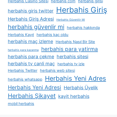
Herbahis Casino Sitesi
herbahis com
herbahis girisi
Herbahis Giriş
herbahis giris twitter
Herbahis Giriş Adresi
Herbahis Güvenilir Mi
herbahis güvenlir mi
herbahis hakkında
Herbahis Kayıt
herbahis kaç oldu
herbahis maç izleme
Herbahis Nasıl Bir Site
herbahis para yatirma
herbahis para kazanma
herbahis para çekme
herbahis sitesi
herbahis tv canli maç
herbahis tv izle
Herbahis Twitter
herbahis web sitesi
Herbahis Yeni Adres
herbahis whatsapp
Herbahis Yeni Adresi
Herbahis Üyelik
Herbahis Şikayet
kayit herbahis
mobil herbahis