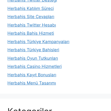
Herbahis Twitter Desteği
Herbahis Katılım Süreci
Herbahis Site Cevapları
Herbahis Twitter Hesabı
Herbahis Bahis Hizmeti
Herbahis Türkiye Kampanyaları
Herbahis Türkiye Bahisleri
Herbahis Oyun Tutkunları
Herbahis Casino Hizmetleri
Herbahis Kayıt Bonusları
Herbahis Menü Tasarımı