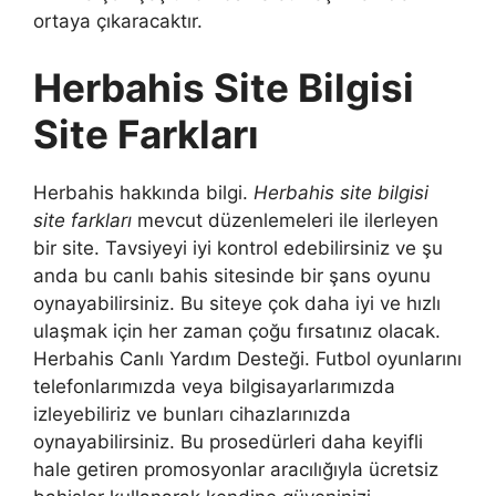
ortaya çıkaracaktır.
Herbahis Site Bilgisi
Site Farkları
Herbahis hakkında bilgi.
Herbahis site bilgisi
site farkları
mevcut düzenlemeleri ile ilerleyen
bir site. Tavsiyeyi iyi kontrol edebilirsiniz ve şu
anda bu canlı bahis sitesinde bir şans oyunu
oynayabilirsiniz. Bu siteye çok daha iyi ve hızlı
ulaşmak için her zaman çoğu fırsatınız olacak.
Herbahis Canlı Yardım Desteği. Futbol oyunlarını
telefonlarımızda veya bilgisayarlarımızda
izleyebiliriz ve bunları cihazlarınızda
oynayabilirsiniz. Bu prosedürleri daha keyifli
hale getiren promosyonlar aracılığıyla ücretsiz