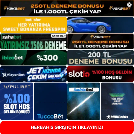
×
HERBAHIS GİRİŞ İÇİN TIKLAYINIZ!