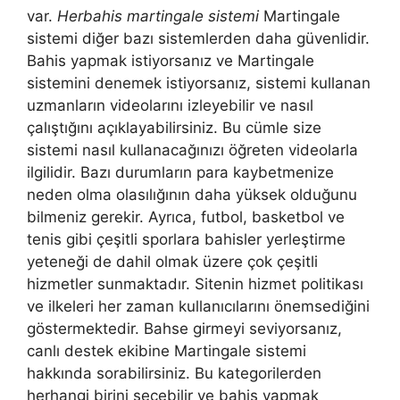
var.
Herbahis martingale sistemi
Martingale
sistemi diğer bazı sistemlerden daha güvenlidir.
Bahis yapmak istiyorsanız ve Martingale
sistemini denemek istiyorsanız, sistemi kullanan
uzmanların videolarını izleyebilir ve nasıl
çalıştığını açıklayabilirsiniz. Bu cümle size
sistemi nasıl kullanacağınızı öğreten videolarla
ilgilidir. Bazı durumların para kaybetmenize
neden olma olasılığının daha yüksek olduğunu
bilmeniz gerekir. Ayrıca, futbol, basketbol ve
tenis gibi çeşitli sporlara bahisler yerleştirme
yeteneği de dahil olmak üzere çok çeşitli
hizmetler sunmaktadır. Sitenin hizmet politikası
ve ilkeleri her zaman kullanıcılarını önemsediğini
göstermektedir. Bahse girmeyi seviyorsanız,
canlı destek ekibine Martingale sistemi
hakkında sorabilirsiniz. Bu kategorilerden
herhangi birini seçebilir ve bahis yapmak