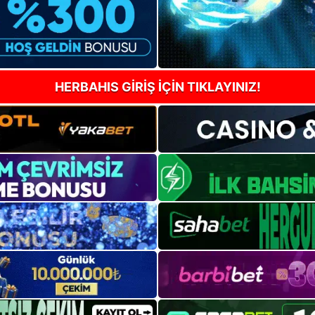
HERBAHIS GİRİŞ İÇİN TIKLAYINIZ!