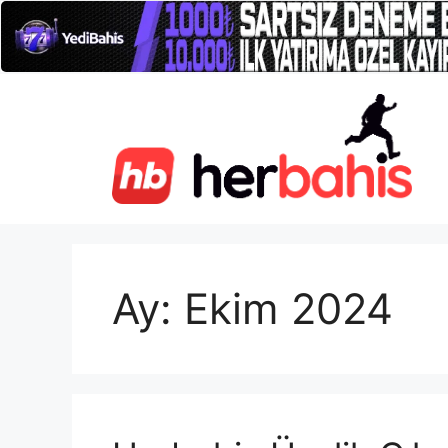
İçeriğe
atla
Ay:
Ekim 2024