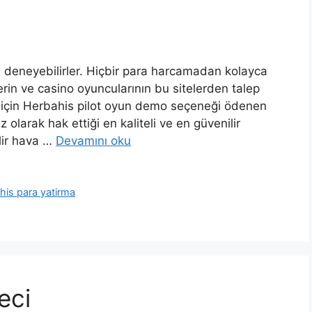
deneyebilirler. Hiçbir para harcamadan kolayca
lerin ve casino oyuncularının bu sitelerden talep
ğu için Herbahis pilot oyun demo seçeneği ödenen
olarak hak ettiği en kaliteli ve en güvenilir
lir hava …
Devamını oku
his para yatirma
eci