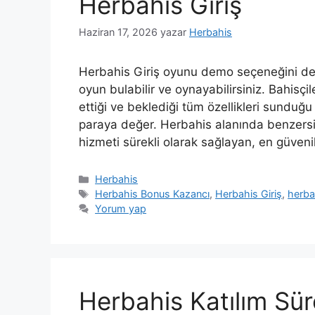
Herbahis Giriş
Haziran 17, 2026
yazar
Herbahis
Herbahis Giriş oyunu demo seçeneğini de 
oyun bulabilir ve oynayabilirsiniz. Bahisçi
ettiği ve beklediği tüm özellikleri sundu
paraya değer. Herbahis alanında benzersiz 
hizmeti sürekli olarak sağlayan, en güveni
Kategoriler
Herbahis
Etiketler
Herbahis Bonus Kazancı
,
Herbahis Giriş
,
herba
Yorum yap
Herbahis Katılım Sür