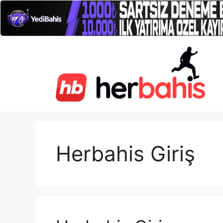
İçeriğe
atla
Herbahis Giriş