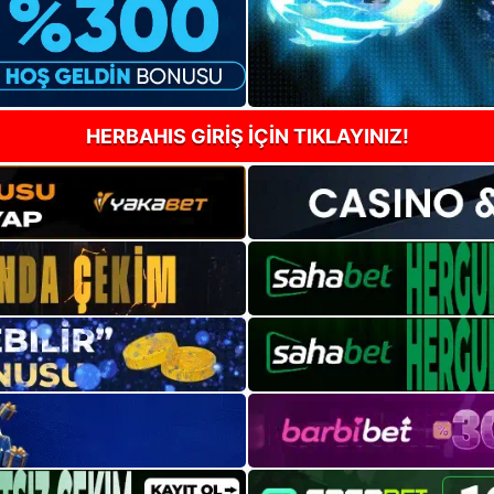
HERBAHIS GİRİŞ İÇİN TIKLAYINIZ!