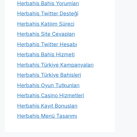
Herbahis Bahis Yorumları
Herbahis Twitter Desteği
Herbahis Katılım Süreci
Herbahis Site Cevapları
Herbahis Twitter Hesabı
Herbahis Bahis Hizmeti
Herbahis Türkiye Kampanyaları
Herbahis Türkiye Bahisleri
Herbahis Oyun Tutkunları
Herbahis Casino Hizmetleri
Herbahis Kayıt Bonusları
Herbahis Menü Tasarımı