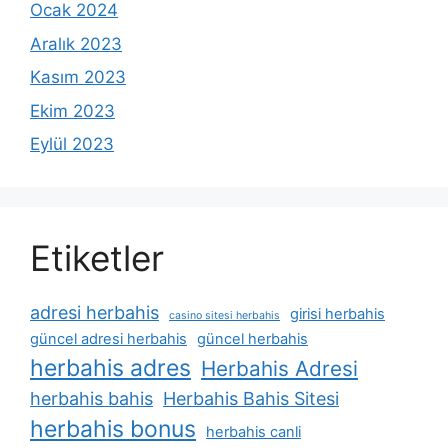
Ocak 2024
Aralık 2023
Kasım 2023
Ekim 2023
Eylül 2023
Etiketler
adresi herbahis
girisi herbahis
casino sitesi herbahis
güncel adresi herbahis
güncel herbahis
herbahis adres
Herbahis Adresi
herbahis bahis
Herbahis Bahis Sitesi
herbahis bonus
herbahis canli