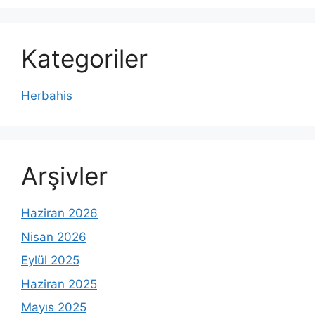
Kategoriler
Herbahis
Arşivler
Haziran 2026
Nisan 2026
Eylül 2025
Haziran 2025
Mayıs 2025