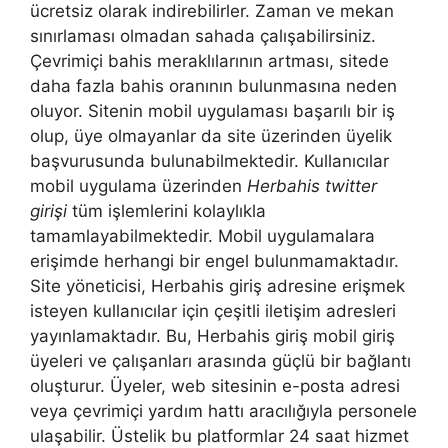
ücretsiz olarak indirebilirler. Zaman ve mekan
sınırlaması olmadan sahada çalışabilirsiniz.
Çevrimiçi bahis meraklılarının artması, sitede
daha fazla bahis oranının bulunmasına neden
oluyor. Sitenin mobil uygulaması başarılı bir iş
olup, üye olmayanlar da site üzerinden üyelik
başvurusunda bulunabilmektedir. Kullanıcılar
mobil uygulama üzerinden
Herbahis twitter
girişi
tüm işlemlerini kolaylıkla
tamamlayabilmektedir. Mobil uygulamalara
erişimde herhangi bir engel bulunmamaktadır.
Site yöneticisi, Herbahis giriş adresine erişmek
isteyen kullanıcılar için çeşitli iletişim adresleri
yayınlamaktadır. Bu, Herbahis giriş mobil giriş
üyeleri ve çalışanları arasında güçlü bir bağlantı
oluşturur. Üyeler, web sitesinin e-posta adresi
veya çevrimiçi yardım hattı aracılığıyla personele
ulaşabilir. Üstelik bu platformlar 24 saat hizmet