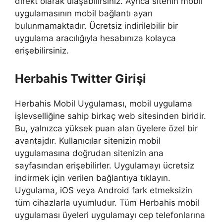
direkt olarak ulaşabilirsiniz. Ayrıca sitenin mobil
uygulamasının mobil bağlantı ayarı
bulunmamaktadır. Ücretsiz indirilebilir bir
uygulama aracılığıyla hesabınıza kolayca
erişebilirsiniz.
Herbahis Twitter Girişi
Herbahis Mobil Uygulaması, mobil uygulama
işlevselliğine sahip birkaç web sitesinden biridir.
Bu, yalnızca yüksek puan alan üyelere özel bir
avantajdır. Kullanıcılar sitenizin mobil
uygulamasına doğrudan sitenizin ana
sayfasından erişebilirler. Uygulamayı ücretsiz
indirmek için verilen bağlantıya tıklayın.
Uygulama, iOS veya Android fark etmeksizin
tüm cihazlarla uyumludur. Tüm Herbahis mobil
uygulaması üyeleri uygulamayı cep telefonlarına