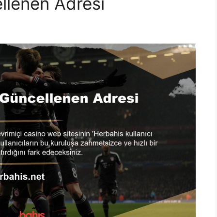
llenen Adresi