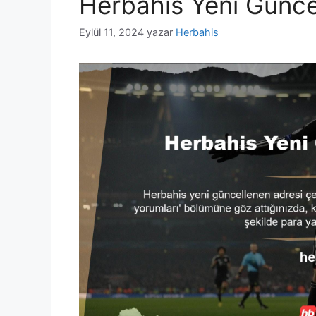
Herbahis Yeni Günce
Eylül 11, 2024
yazar
Herbahis