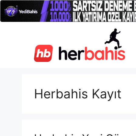
İçeriğe
atla
Herbahis Kayıt