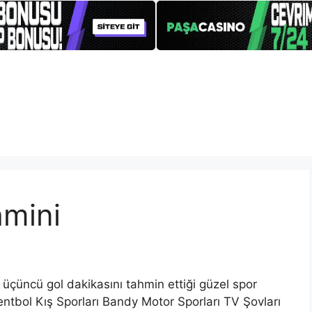
hmini
üçüncü gol dakikasını tahmin ettiği güzel spor
 hentbol Kış Sporları Bandy Motor Sporları TV Şovları