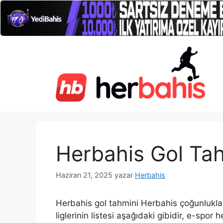
İçeriğe
atla
Herbahis Gol Ta
Haziran 21, 2025
yazar
Herbahis
Herbahis gol tahmini Herbahis çoğunlukla 
liglerinin listesi aşağıdaki gibidir, e-spor