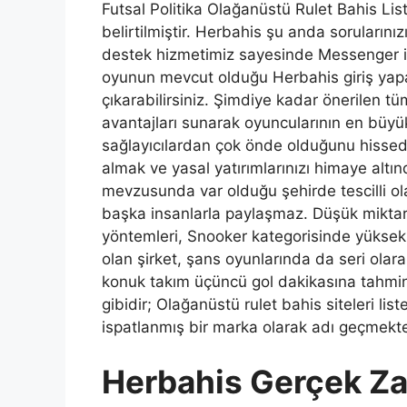
Futsal Politika Olağanüstü Rulet Bahis Li
belirtilmiştir. Herbahis şu anda soruların
destek hizmetimiz sayesinde Messenger ile 
oyunun mevcut olduğu Herbahis giriş yapabil
çıkarabilirsiniz. Şimdiye kadar önerilen tü
avantajları sunarak oyuncularının en büyü
sağlayıcılardan çok önde olduğunu hissed
almak ve yasal yatırımlarınızı himaye altın
mevzusunda var olduğu şehirde tescilli olan
başka insanlarla paylaşmaz. Düşük miktar
yöntemleri, Snooker kategorisinde yüksek
olan şirket, şans oyunlarında da seri olar
konuk takım üçüncü gol dakikasına tahminde
gibidir; Olağanüstü rulet bahis siteleri li
ispatlanmış bir marka olarak adı geçmekte
Herbahis Gerçek Za