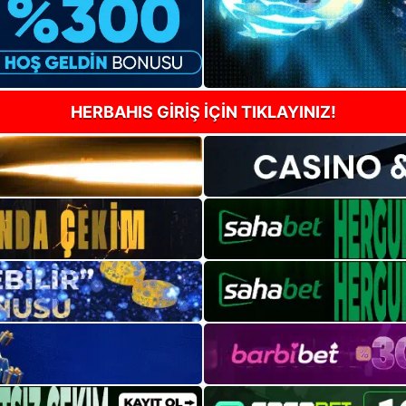
HERBAHIS GİRİŞ İÇİN TIKLAYINIZ!