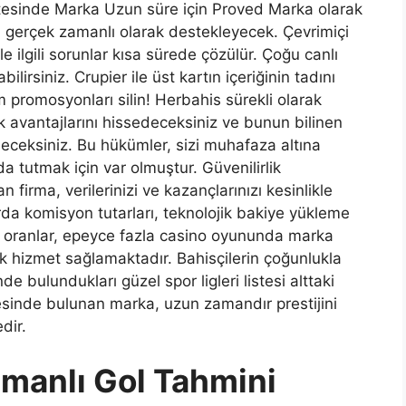
stesinde Marka Uzun süre için Proved Marka olarak
ızı gerçek zamanlı olarak destekleyecek. Çevrimiçi
ilgili sorunlar kısa sürede çözülür. Çoğu canlı
irsiniz. Crupier ile üst kartın içeriğinin tadını
m promosyonları silin! Herbahis sürekli olarak
k avantajlarını hissedeceksiniz ve bunun bilinen
eceksiniz. Bu hükümler, sizi muhafaza altına
da tutmak için var olmuştur. Güvenilirlik
 firma, verilerinizi ve kazançlarınızı kesinlikle
da komisyon tutarları, teknolojik bakiye yükleme
 oranlar, epeyce fazla casino oyununda marka
ak hizmet sağlamaktadır. Bahisçilerin çoğunlukla
 bulundukları güzel spor ligleri listesi alttaki
stesinde bulunan marka, uzun zamandır prestijini
dir.
manlı Gol Tahmini