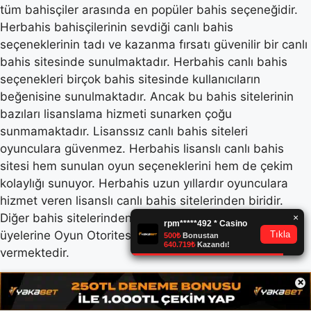
tüm bahisçiler arasında en popüler bahis seçeneğidir.
Herbahis bahisçilerinin sevdiği canlı bahis
seçeneklerinin tadı ve kazanma fırsatı güvenilir bir canlı
bahis sitesinde sunulmaktadır. Herbahis canlı bahis
seçenekleri birçok bahis sitesinde kullanıcıların
beğenisine sunulmaktadır. Ancak bu bahis sitelerinin
bazıları lisanslama hizmeti sunarken çoğu
sunmamaktadır. Lisanssız canlı bahis siteleri
oyunculara güvenmez. Herbahis lisanslı canlı bahis
sitesi hem sunulan oyun seçeneklerini hem de çekim
kolaylığı sunuyor. Herbahis uzun yıllardır oyunculara
hizmet veren lisanslı canlı bahis sitelerinden biridir.
Diğer bahis sitelerinden farklı olarak bu bahis sitesi,
üyelerine Oyun Otoritesi'nden (MGA) lisans
vermektedir.
×
Herbahis Nasıl Bir Site