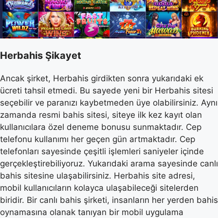
Herbahis Şikayet
Ancak şirket, Herbahis girdikten sonra yukarıdaki ek
ücreti tahsil etmedi. Bu sayede yeni bir Herbahis sitesi
seçebilir ve paranızı kaybetmeden üye olabilirsiniz. Aynı
zamanda resmi bahis sitesi, siteye ilk kez kayıt olan
kullanıcılara özel deneme bonusu sunmaktadır. Cep
telefonu kullanımı her geçen gün artmaktadır. Cep
telefonları sayesinde çeşitli işlemleri saniyeler içinde
gerçekleştirebiliyoruz. Yukarıdaki arama sayesinde canlı
bahis sitesine ulaşabilirsiniz. Herbahis site adresi,
mobil kullanıcıların kolayca ulaşabileceği sitelerden
biridir. Bir canlı bahis şirketi, insanların her yerden bahis
oynamasına olanak tanıyan bir mobil uygulama