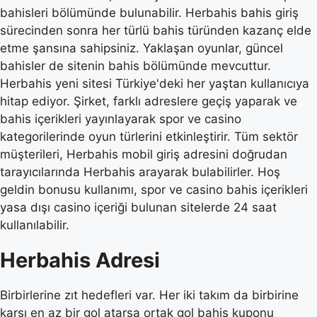
bahisleri bölümünde bulunabilir. Herbahis bahis giriş
sürecinden sonra her türlü bahis türünden kazanç elde
etme şansına sahipsiniz. Yaklaşan oyunlar, güncel
bahisler de sitenin bahis bölümünde mevcuttur.
Herbahis yeni sitesi Türkiye'deki her yaştan kullanıcıya
hitap ediyor. Şirket, farklı adreslere geçiş yaparak ve
bahis içerikleri yayınlayarak spor ve casino
kategorilerinde oyun türlerini etkinleştirir. Tüm sektör
müşterileri, Herbahis mobil giriş adresini doğrudan
tarayıcılarında Herbahis arayarak bulabilirler. Hoş
geldin bonusu kullanımı, spor ve casino bahis içerikleri
yasa dışı casino içeriği bulunan sitelerde 24 saat
kullanılabilir.
Herbahis Adresi
Birbirlerine zıt hedefleri var. Her iki takım da birbirine
karşı en az bir gol atarsa ortak gol bahis kuponu