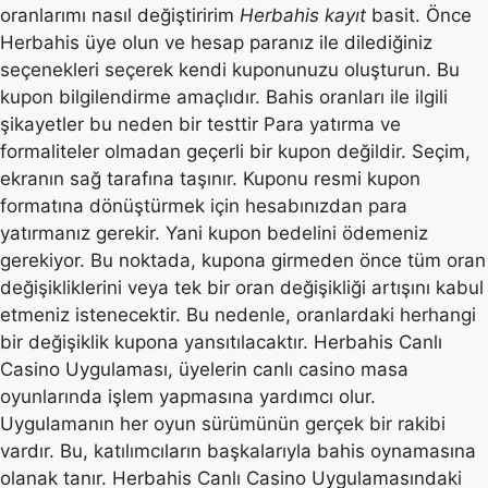
oranlarımı nasıl değiştiririm
Herbahis kayıt
basit. Önce
Herbahis üye olun ve hesap paranız ile dilediğiniz
seçenekleri seçerek kendi kuponunuzu oluşturun. Bu
kupon bilgilendirme amaçlıdır. Bahis oranları ile ilgili
şikayetler bu neden bir testtir Para yatırma ve
formaliteler olmadan geçerli bir kupon değildir. Seçim,
ekranın sağ tarafına taşınır. Kuponu resmi kupon
formatına dönüştürmek için hesabınızdan para
yatırmanız gerekir. Yani kupon bedelini ödemeniz
gerekiyor. Bu noktada, kupona girmeden önce tüm oran
değişikliklerini veya tek bir oran değişikliği artışını kabul
etmeniz istenecektir. Bu nedenle, oranlardaki herhangi
bir değişiklik kupona yansıtılacaktır. Herbahis Canlı
Casino Uygulaması, üyelerin canlı casino masa
oyunlarında işlem yapmasına yardımcı olur.
Uygulamanın her oyun sürümünün gerçek bir rakibi
vardır. Bu, katılımcıların başkalarıyla bahis oynamasına
olanak tanır. Herbahis Canlı Casino Uygulamasındaki