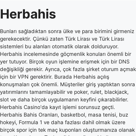
Herbahis
Bunları sağladıktan sonra ülke ve para birimini girmeniz
gerekecektir. Çünkü zaten Türk Lirası ve Türk Lirası
sistemleri bu alanları otomatik olarak dolduruyor.
Herbahis incelemesinde göçmenlik konuları önemli bir
yer tutuyor. Birçok oyun işlemine erişmek için bir DNS
değişikliği gerekir. Ayrıca, çok fazla şirket oturum açmak
için bir VPN gerektirir. Burada Herbahis açılış
konuşmaları çok önemli. Müşteriler giriş yaptıktan sonra
yatırımlarını tamamlayabilir ve poker, rulet, blackjack,
slot ve daha birçok uygulamanın keyfini çıkarabilirler.
Herbahis Casino'da kayıt işlemi sorunsuz geçti.
Herbahis Bahis Oranları, basketbol, masa tenisi, buz
hokeyi, Formula 1 ve daha fazlası dahil olmak üzere
birçok spor için tek maç kuponları oluşturmanıza olanak