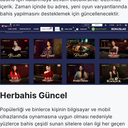
içerik. Zaman içinde bu adres, yeni oyun varyantlarında
bahis yapılmasını desteklemek için güncellenecektir.
Herbahis Güncel
Popülerliği ve binlerce kişinin bilgisayar ve mobil
cihazlarında oynamasına uygun olması nedeniyle
yüzlerce bahis çeşidi sunan sitelere olan ilgi her geçen