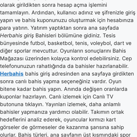
olarak girildikten sonra hesap açma işlemini
tamamlayın. Ardından, kullanıcı adınız ve şifrenizle giriş
yapın ve bahis kuponunuzu oluşturmak için hesabınıza
para yatırın. Yatırım yaptıktan sonra ana sayfada
Herbahis giriş
Bahisleri bölümüne gidiniz. Tesis
bünyesinde futbol, basketbol, tenis, voleybol, dart ve
diğer sporlar mevcuttur. Oyunların sonuçlarını Bahis
Mağazası üzerinden kolayca kontrol edebilirsiniz. Cep
telefonunuzun rahatlığında da bahisler hazırlanabilir.
Herbahis
bahis giriş adresinden ana sayfaya girdikten
sonra canlı bahis yapma seçeneğiniz vardır. Oyun
bitene kadar bahis yapın. Anında değişen oranlarda
kuponlar hazırlayın. Canlı izlemek için Canlı TV
butonuna tıklayın. Yayınları izlemek, daha anlamlı
bahisler yapmanıza yardımcı olabilir. Takımın ortak
hedeflerini analiz ederek, oyuncular kırmızı kart
görseler de görmeseler de kazanma şansına sahip
olurlar. Bahis türleri, ana sayfanın üst kısmındaki spor