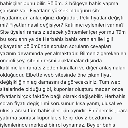
bahisçiler bunu bilir. Bölüm. 3 bölgeye bahis yapma
şansınız var. Fiyatların yüksek olduğunu site
fiyatlarından anladığınız doğrudur. Peki fiyatlar değişti
mi? Fiyatlar nasıl değişiyor? Katılımcı eylemleri var mı?
Site üyeleri rahatsız edecek yöntemler içeriyor mu Tüm
bu soruların ya da Herbahis bahis oranları ile ilgili
şikayetler bölümünde sorulan soruların cevapları
yazının devamında yer almaktadır. Bilmeniz gereken en
önemli şey, sitenin resmi açıklamalar dışında
katılımcıları rahatsız eden kuralları ve diğer anlaşmaları
olduğudur. Elbette web sitesinde öne çıkan fiyat
değişikliğinin açıklamasını da göreceksiniz. Tüm web
sitelerinde olduğu gibi, kuponlar oluşturulmadan önce
fiyatlar birçok faktöre bağlı olarak değişebilir. Herbahis
soran fiyatı değişir mi sorusunun kısa yanıtı, ulusal ve
uluslararası tüm bahisçiler için aynıdır. En önemlisi, para
yatırma sonrası kuponlar, site içi döviz bozdurma
işlemlerinde merkezi bir rol oynamaz. Beyler bahis