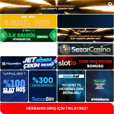
×
HERBAHIS GİRİŞ İÇİN TIKLAYINIZ!