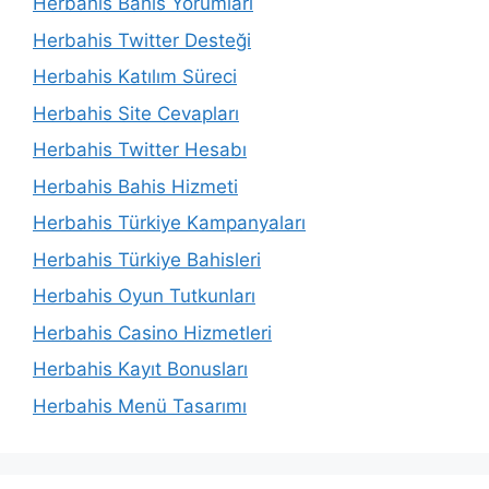
Herbahis Bahis Yorumları
Herbahis Twitter Desteği
Herbahis Katılım Süreci
Herbahis Site Cevapları
Herbahis Twitter Hesabı
Herbahis Bahis Hizmeti
Herbahis Türkiye Kampanyaları
Herbahis Türkiye Bahisleri
Herbahis Oyun Tutkunları
Herbahis Casino Hizmetleri
Herbahis Kayıt Bonusları
Herbahis Menü Tasarımı