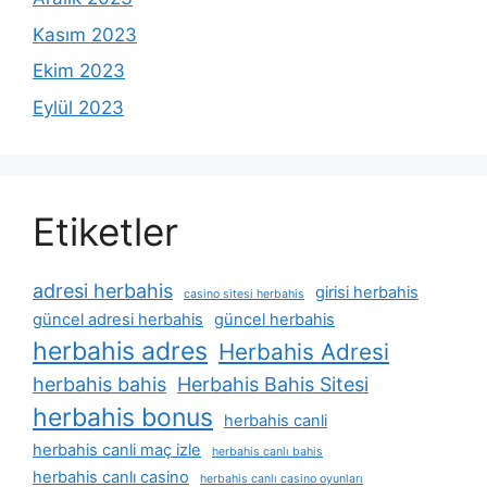
Kasım 2023
Ekim 2023
Eylül 2023
Etiketler
adresi herbahis
girisi herbahis
casino sitesi herbahis
güncel adresi herbahis
güncel herbahis
herbahis adres
Herbahis Adresi
herbahis bahis
Herbahis Bahis Sitesi
herbahis bonus
herbahis canli
herbahis canli maç izle
herbahis canlı bahis
herbahis canlı casino
herbahis canlı casino oyunları