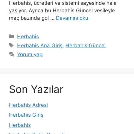
Herbahis, ücretleri ve sistemi sayesinde hala
yaşıyor. Ayrıca bu Herbahis Güncel vesileyle
maç bazında gol …
Devamını oku
Kategoriler
Herbahis
Etiketler
Herbahis Ana Giriş
,
Herbahis Güncel
Yorum yap
Son Yazılar
Herbahis Adresi
Herbahis Giriş
Herbahis