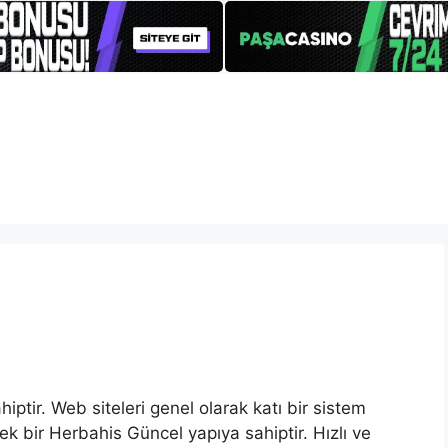
ptir. Web siteleri genel olarak katı bir sistem
ek bir Herbahis Güncel yapıya sahiptir. Hızlı ve