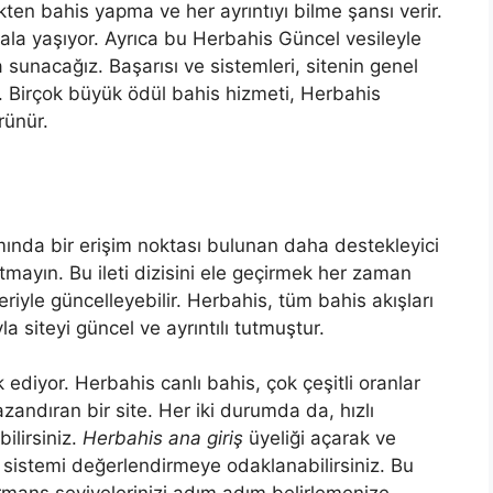
kten bahis yapma ve her ayrıntıyı bilme şansı verir.
ala yaşıyor. Ayrıca bu Herbahis Güncel vesileyle
 sunacağız. Başarısı ve sistemleri, sitenin genel
r. Birçok büyük ödül bahis hizmeti, Herbahis
rünür.
ında bir erişim noktası bulunan daha destekleyici
tmayın. Bu ileti dizisini ele geçirmek her zaman
eriyle güncelleyebilir. Herbahis, tüm bahis akışları
a siteyi güncel ve ayrıntılı tutmuştur.
diyor. Herbahis canlı bahis, çok çeşitli oranlar
azandıran bir site. Her iki durumda da, hızlı
bilirsiniz.
Herbahis ana giriş
üyeliği açarak ve
bu sistemi değerlendirmeye odaklanabilirsiniz. Bu