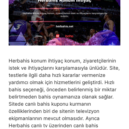
Herbahis konum ihtiyaç konum, ziyaretçilerinin
istek ve ihtiyaçlarını karşılamasıyla ünlüdür. Site,
testlerle ilgili daha hızlı kararlar vermenize
yardımcı olmak için hizmetlerini geliştirdi. Hızlı
bahis seçeneği, önceden belirlenmiş bir miktar
belirtmeden bahis oynamanıza olanak sağlar.
Sitede canlı bahis kuponu kurmanın
özelliklerinden biri de sitenin televizyon
ekipmanlarının mevcut olmasıdır. Ayrıca
Herbahis canlı tv üzerinden canlı bahis