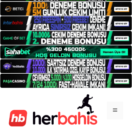
İçeriğe
atla
Menü