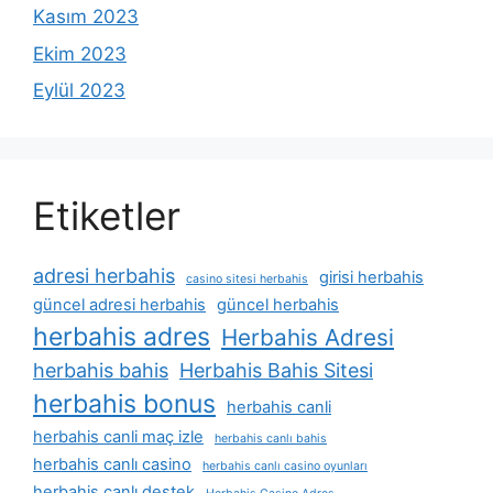
Kasım 2023
Ekim 2023
Eylül 2023
Etiketler
adresi herbahis
girisi herbahis
casino sitesi herbahis
güncel adresi herbahis
güncel herbahis
herbahis adres
Herbahis Adresi
herbahis bahis
Herbahis Bahis Sitesi
herbahis bonus
herbahis canli
herbahis canli maç izle
herbahis canlı bahis
herbahis canlı casino
herbahis canlı casino oyunları
herbahis canlı destek