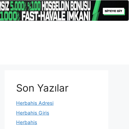
Son Yazılar
Herbahis Adresi
Herbahis Giriş
Herbahis