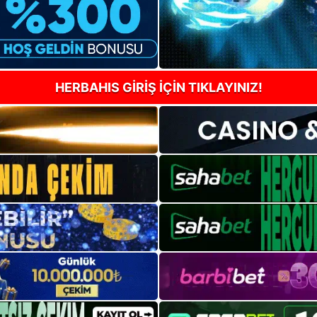
HERBAHIS GİRİŞ İÇİN TIKLAYINIZ!