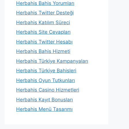
Herbahis Bahis Yorumları
Herbahis Twitter Desteği
Herbahis Katılım Süreci
Herbahis Site Cevapları
Herbahis Twitter Hesabı
Herbahis Bahis Hizmeti
Herbahis Türkiye Kampanyaları
Herbahis Türkiye Bahisleri
Herbahis Oyun Tutkunları
Herbahis Casino Hizmetleri
Herbahis Kayıt Bonusları
Herbahis Menü Tasarımı