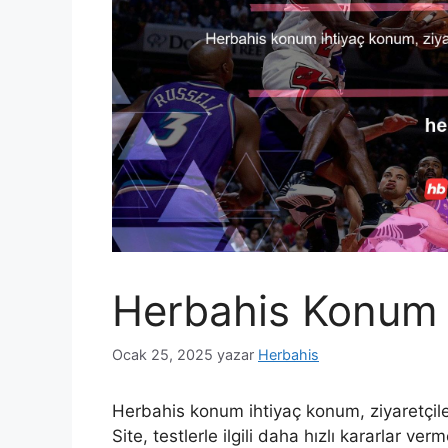
Herbahis Konum 
Ocak 25, 2025
yazar
Herbahis
Herbahis konum ihtiyaç konum, ziyaretçileri
Site, testlerle ilgili daha hızlı kararlar ve