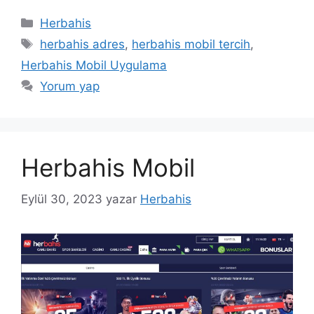
Kategoriler
Herbahis
Etiketler
herbahis adres
,
herbahis mobil tercih
,
Herbahis Mobil Uygulama
Yorum yap
Herbahis Mobil
Eylül 30, 2023
yazar
Herbahis