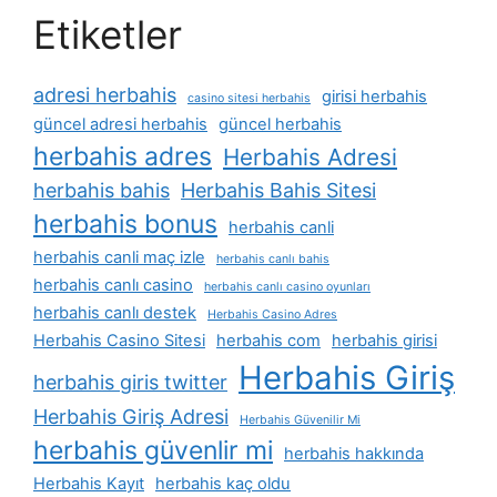
Etiketler
adresi herbahis
girisi herbahis
casino sitesi herbahis
güncel adresi herbahis
güncel herbahis
herbahis adres
Herbahis Adresi
herbahis bahis
Herbahis Bahis Sitesi
herbahis bonus
herbahis canli
herbahis canli maç izle
herbahis canlı bahis
herbahis canlı casino
herbahis canlı casino oyunları
herbahis canlı destek
Herbahis Casino Adres
Herbahis Casino Sitesi
herbahis com
herbahis girisi
Herbahis Giriş
herbahis giris twitter
Herbahis Giriş Adresi
Herbahis Güvenilir Mi
herbahis güvenlir mi
herbahis hakkında
Herbahis Kayıt
herbahis kaç oldu