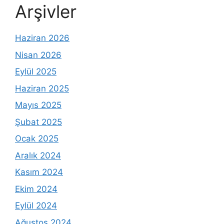
Arşivler
Haziran 2026
Nisan 2026
Eylül 2025
Haziran 2025
Mayıs 2025
Şubat 2025
Ocak 2025
Aralık 2024
Kasım 2024
Ekim 2024
Eylül 2024
Ağustos 2024