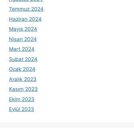
Temmuz 2024
Haziran 2024
Mayıs 2024
Nisan 2024
Mart 2024
Şubat 2024
Ocak 2024
Aralık 2023
Kasım 2023
Ekim 2023
Eylül 2023