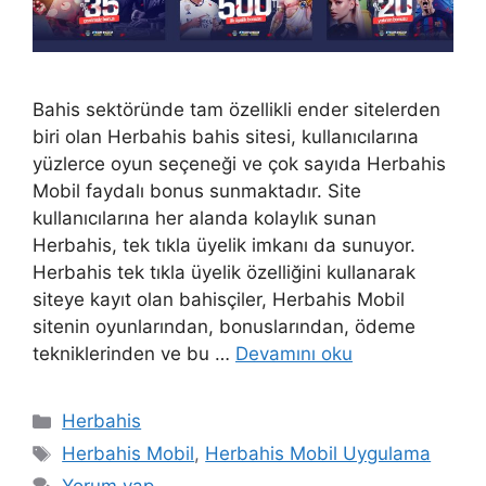
Bahis sektöründe tam özellikli ender sitelerden
biri olan Herbahis bahis sitesi, kullanıcılarına
yüzlerce oyun seçeneği ve çok sayıda Herbahis
Mobil faydalı bonus sunmaktadır. Site
kullanıcılarına her alanda kolaylık sunan
Herbahis, tek tıkla üyelik imkanı da sunuyor.
Herbahis tek tıkla üyelik özelliğini kullanarak
siteye kayıt olan bahisçiler, Herbahis Mobil
sitenin oyunlarından, bonuslarından, ödeme
tekniklerinden ve bu …
Devamını oku
Kategoriler
Herbahis
Etiketler
Herbahis Mobil
,
Herbahis Mobil Uygulama