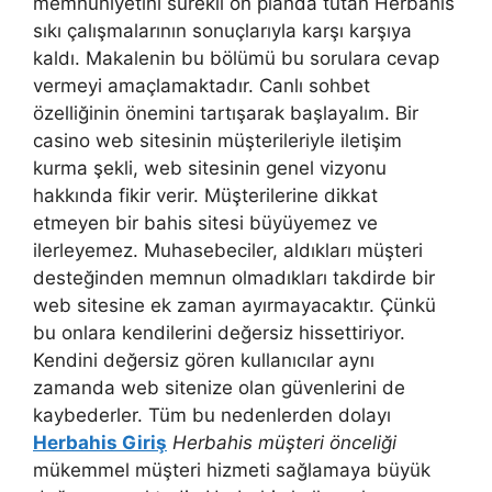
memnuniyetini sürekli ön planda tutan Herbahis
sıkı çalışmalarının sonuçlarıyla karşı karşıya
kaldı. Makalenin bu bölümü bu sorulara cevap
vermeyi amaçlamaktadır. Canlı sohbet
özelliğinin önemini tartışarak başlayalım. Bir
casino web sitesinin müşterileriyle iletişim
kurma şekli, web sitesinin genel vizyonu
hakkında fikir verir. Müşterilerine dikkat
etmeyen bir bahis sitesi büyüyemez ve
ilerleyemez. Muhasebeciler, aldıkları müşteri
desteğinden memnun olmadıkları takdirde bir
web sitesine ek zaman ayırmayacaktır. Çünkü
bu onlara kendilerini değersiz hissettiriyor.
Kendini değersiz gören kullanıcılar aynı
zamanda web sitenize olan güvenlerini de
kaybederler. Tüm bu nedenlerden dolayı
Herbahis Giriş
Herbahis müşteri önceliği
mükemmel müşteri hizmeti sağlamaya büyük