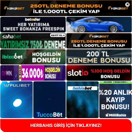
×
HERBAHIS GİRİŞ İÇİN TIKLAYINIZ!