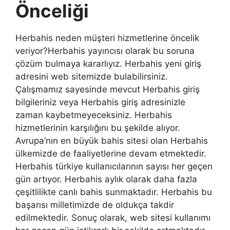
Önceliği
Herbahis neden müşteri hizmetlerine öncelik
veriyor?Herbahis yayıncısı olarak bu soruna
çözüm bulmaya kararlıyız. Herbahis yeni giriş
adresini web sitemizde bulabilirsiniz.
Çalışmamız sayesinde mevcut Herbahis giriş
bilgileriniz veya Herbahis giriş adresinizle
zaman kaybetmeyeceksiniz. Herbahis
hizmetlerinin karşılığını bu şekilde alıyor.
Avrupa’nın en büyük bahis sitesi olan Herbahis
ülkemizde de faaliyetlerine devam etmektedir.
Herbahis türkiye kullanıcılarının sayısı her geçen
gün artıyor. Herbahis aylık olarak daha fazla
çeşitlilikte canlı bahis sunmaktadır. Herbahis bu
başarısı milletimizde de oldukça takdir
edilmektedir. Sonuç olarak, web sitesi kullanımı