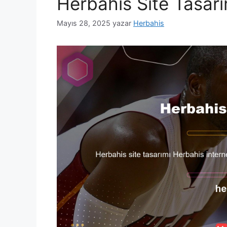
Herbahis Site Tasarı
Mayıs 28, 2025
yazar
Herbahis