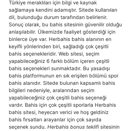
Türkiye meraklıları için bilgi ve kaynak
sağlamaya kendini adamıştır. Sitede kullanılan
dil, bulunduğu durum tarafından belirlenir.
Sonuç olarak, bu bahis sitesinin güvenilir olduğu
anlaşılabilir. Ülkemizde faaliyet gösterdiği için
binlerce üye var. Herbahis bahis alanının en
keyifli yönlerinden biri, sağladığı çok çeşitli
bahis seçenekleridir. Web sitesi, seçim
yapabileceğiniz 6 farklı bölüm içeren çeşitli
bahis seçenekleri sunmaktadır. Bu yasadışı
bahis platformunun en sık erişilen bölümü spor
bahis alanıdır. Sitede bulunan kapsamlı bahis
bilgileri nedeniyle, aralarından seçim
yapabileceğiniz çok çeşitli bahis seçeneği
vardır. Bahis için çok çeşitli sporlarla Herbahis
bahis sitesi, heyecan verici ve hoş geldiniz
bahis fırsatları arayanlar için çok sayıda
seçenek sundu.
Herbahis bonus teklifi
sitesinin