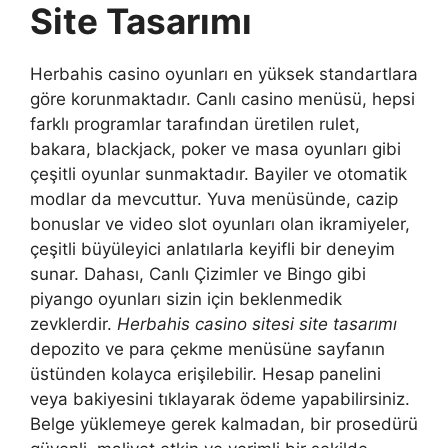
Site Tasarımı
Herbahis casino oyunları en yüksek standartlara
göre korunmaktadır. Canlı casino menüsü, hepsi
farklı programlar tarafından üretilen rulet,
bakara, blackjack, poker ve masa oyunları gibi
çeşitli oyunlar sunmaktadır. Bayiler ve otomatik
modlar da mevcuttur. Yuva menüsünde, cazip
bonuslar ve video slot oyunları olan ikramiyeler,
çeşitli büyüleyici anlatılarla keyifli bir deneyim
sunar. Dahası, Canlı Çizimler ve Bingo gibi
piyango oyunları sizin için beklenmedik
zevklerdir.
Herbahis casino sitesi site tasarımı
depozito ve para çekme menüsüne sayfanın
üstünden kolayca erişilebilir. Hesap panelini
veya bakiyesini tıklayarak ödeme yapabilirsiniz.
Belge yüklemeye gerek kalmadan, bir prosedürü