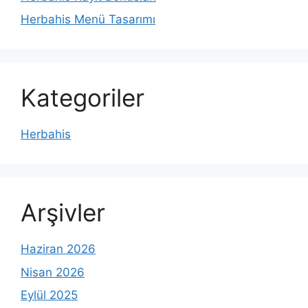
Herbahis Menü Tasarımı
Kategoriler
Herbahis
Arşivler
Haziran 2026
Nisan 2026
Eylül 2025