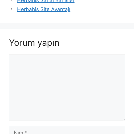
Herbahis Sanal Bahisler
Herbahis Site Avantajı
Yorum yapın
Yorum
İsim