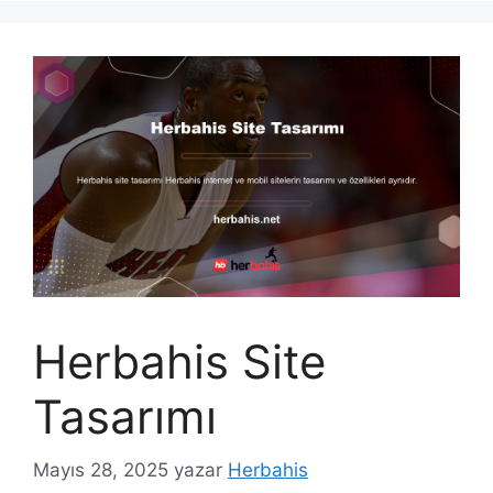
Herbahis Site
Tasarımı
Mayıs 28, 2025
yazar
Herbahis