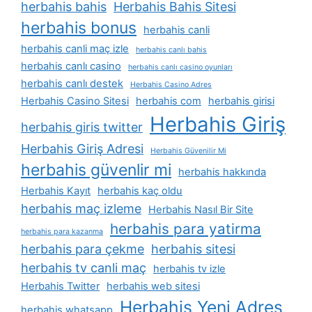
herbahis bahis
Herbahis Bahis Sitesi
herbahis bonus
herbahis canli
herbahis canli maç izle
herbahis canlı bahis
herbahis canlı casino
herbahis canlı casino oyunları
herbahis canlı destek
Herbahis Casino Adres
Herbahis Casino Sitesi
herbahis com
herbahis girisi
Herbahis Giriş
herbahis giris twitter
Herbahis Giriş Adresi
Herbahis Güvenilir Mi
herbahis güvenlir mi
herbahis hakkında
Herbahis Kayıt
herbahis kaç oldu
herbahis maç izleme
Herbahis Nasıl Bir Site
herbahis para yatirma
herbahis para kazanma
herbahis para çekme
herbahis sitesi
herbahis tv canli maç
herbahis tv izle
Herbahis Twitter
herbahis web sitesi
Herbahis Yeni Adres
herbahis whatsapp