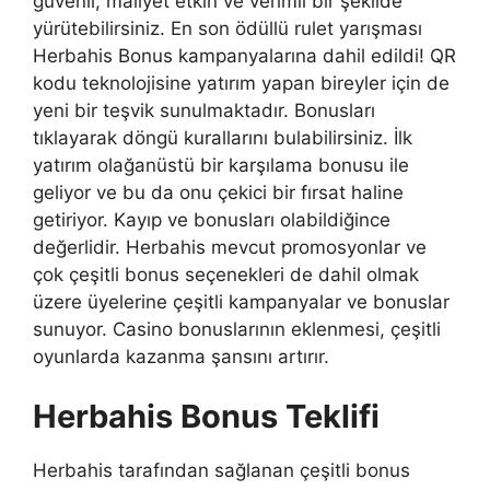
güvenli, maliyet etkin ve verimli bir şekilde
yürütebilirsiniz. En son ödüllü rulet yarışması
Herbahis Bonus kampanyalarına dahil edildi! QR
kodu teknolojisine yatırım yapan bireyler için de
yeni bir teşvik sunulmaktadır. Bonusları
tıklayarak döngü kurallarını bulabilirsiniz. İlk
yatırım olağanüstü bir karşılama bonusu ile
geliyor ve bu da onu çekici bir fırsat haline
getiriyor. Kayıp ve bonusları olabildiğince
değerlidir. Herbahis mevcut promosyonlar ve
çok çeşitli bonus seçenekleri de dahil olmak
üzere üyelerine çeşitli kampanyalar ve bonuslar
sunuyor. Casino bonuslarının eklenmesi, çeşitli
oyunlarda kazanma şansını artırır.
Herbahis Bonus Teklifi
Herbahis tarafından sağlanan çeşitli bonus