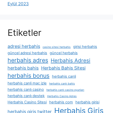
Eylül 2023
Etiketler
adresi herbahis
girisi herbahis
casino sitesi herbahis
güncel adresi herbahis
güncel herbahis
herbahis adres
Herbahis Adresi
herbahis bahis
Herbahis Bahis Sitesi
herbahis bonus
herbahis canli
herbahis canli maç izle
herbahis canlı bahis
herbahis canlı casino
herbahis canlı casino oyunları
herbahis canlı destek
Herbahis Casino Adres
Herbahis Casino Sitesi
herbahis com
herbahis girisi
Herbahis Giriş
herbahis giris twitter