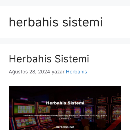
herbahis sistemi
Herbahis Sistemi
Ağustos 28, 2024
yazar
Herbahis