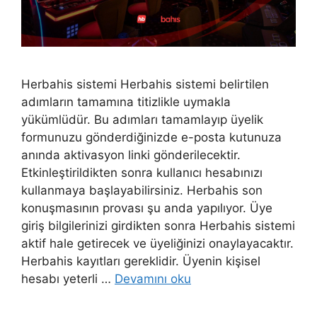
Herbahis sistemi Herbahis sistemi belirtilen
adımların tamamına titizlikle uymakla
yükümlüdür. Bu adımları tamamlayıp üyelik
formunuzu gönderdiğinizde e-posta kutunuza
anında aktivasyon linki gönderilecektir.
Etkinleştirildikten sonra kullanıcı hesabınızı
kullanmaya başlayabilirsiniz. Herbahis son
konuşmasının provası şu anda yapılıyor. Üye
giriş bilgilerinizi girdikten sonra Herbahis sistemi
aktif hale getirecek ve üyeliğinizi onaylayacaktır.
Herbahis kayıtları gereklidir. Üyenin kişisel
hesabı yeterli …
Devamını oku