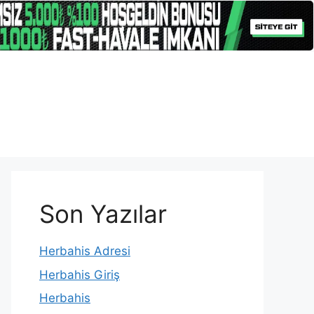
Son Yazılar
Herbahis Adresi
Herbahis Giriş
Herbahis