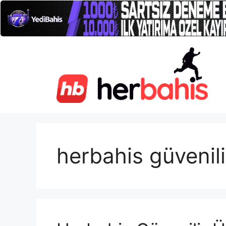
İçeriğe
atla
herbahis güvenili