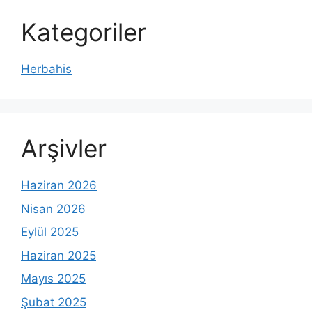
Kategoriler
Herbahis
Arşivler
Haziran 2026
Nisan 2026
Eylül 2025
Haziran 2025
Mayıs 2025
Şubat 2025