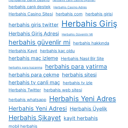
herbahis canlı casino oyunları
herbahis canlı destek
Herbahis Casino Adres
Herbahis Casino Sitesi
herbahis com
herbahis girisi
Herbahis Giriş
herbahis giris twitter
Herbahis Giriş Adresi
Herbahis Güvenilir Mi
herbahis güvenlir mi
herbahis hakkında
Herbahis Kayıt
herbahis kaç oldu
herbahis maç izleme
Herbahis Nasıl Bir Site
herbahis para yatirma
herbahis para kazanma
herbahis para çekme
herbahis sitesi
herbahis tv canli maç
herbahis tv izle
Herbahis Twitter
herbahis web sitesi
Herbahis Yeni Adres
herbahis whatsapp
Herbahis Yeni Adresi
Herbahis Üyelik
Herbahis Şikayet
kayit herbahis
mobil herbahis