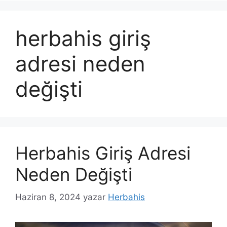
herbahis giriş
adresi neden
değişti
Herbahis Giriş Adresi
Neden Değişti
Haziran 8, 2024
yazar
Herbahis