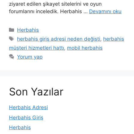
ziyaret edilen şikayet sitelerini ve oyun
forumlarını inceledik. Herbahis …
Devamını oku
Kategoriler
Herbahis
Etiketler
herbahis giriş adresi neden değişti
,
herbahis
müşteri hizmetleri hattı
,
mobil herbahis
Yorum yap
Son Yazılar
Herbahis Adresi
Herbahis Giriş
Herbahis