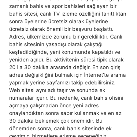
zamanlı bahis ve spor bahisleri sağlayan bir
bahis sitesi, canlı TV izleme özelliğini tanıttıktan
sonra üyelerine ücretsiz olarak üyelerine
ücretsiz olarak önemli bir başvuru başlattı.
Adres, ülkemizde zorunlu bir gerekliliktir. Canlı
bahis sitesinin yasadışı olarak çalıştığı
keşfedildiğinde, yeni konumunda kapatıldı ve
yeniden açıldı. Bu aktivitenin süresi tipik olarak
20 ila 30 dakika arasında değişir. En son giriş
adres değişikliğini bulmak için İnternet’te arama
yapmak yerine sayfamızı takip edebilirsiniz.
Web sitesi aynı adı taşır ve sonunda ek
numaralar içerir. Bu nedenle, canlı bahis ofisini
açmaya çalışmadan önce yeni adres
onaylandıktan sonra sabır kullanmak ve en az
30 dakika beklemek çok önemlidir. Bu
dönemden sonra, canlı bahis sitesinde ek
çevrimiçi hizmetlere erişme seçeneğiniz