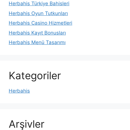
Herbahis Türkiye Bahisleri
Herbahis Oyun Tutkunları
Herbahis Casino Hizmetleri
Herbahis Kayıt Bonusları
Herbahis Menü Tasarımı
Kategoriler
Herbahis
Arşivler