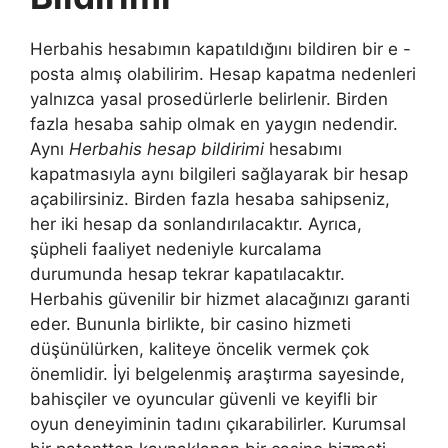
Herbahis hesabımın kapatıldığını bildiren bir e -
posta almış olabilirim. Hesap kapatma nedenleri
yalnızca yasal prosedürlerle belirlenir. Birden
fazla hesaba sahip olmak en yaygın nedendir.
Aynı
Herbahis hesap bildirimi
hesabımı
kapatmasıyla aynı bilgileri sağlayarak bir hesap
açabilirsiniz. Birden fazla hesaba sahipseniz,
her iki hesap da sonlandırılacaktır. Ayrıca,
şüpheli faaliyet nedeniyle kurcalama
durumunda hesap tekrar kapatılacaktır.
Herbahis güvenilir bir hizmet alacağınızı garanti
eder. Bununla birlikte, bir casino hizmeti
düşünülürken, kaliteye öncelik vermek çok
önemlidir. İyi belgelenmiş araştırma sayesinde,
bahisçiler ve oyuncular güvenli ve keyifli bir
oyun deneyiminin tadını çıkarabilirler. Kurumsal