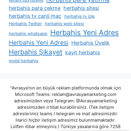
herbahis para kazanma
herbahis para çekme
herbahis sitesi
herbahis tv canli maç
herbahis tv izle
Herbahis Twitter
herbahis web sitesi
Herbahis Yeni Adres
herbahis whatsapp
Herbahis Yeni Adresi
Herbahis Üyelik
Herbahis Şikayet
kayit herbahis
mobil herbahis
"Avrasya'nın en büyük reklam platformunda olmak için
Microsoft Teams:
reklam@avrasyamarketing.com
adresimizden veya Telegram: @Avrasyamarketing
adresimizden irtibat kurabilirsiniz. (Tek iletişim
adreslerimiz teams / telegram ve mail adresimizdir.
Harici hiçbir iletişim adresimiz bulunmamaktadır.
Lütfen itibar etmeyiniz.) Türkiye yasalarına göre 7258