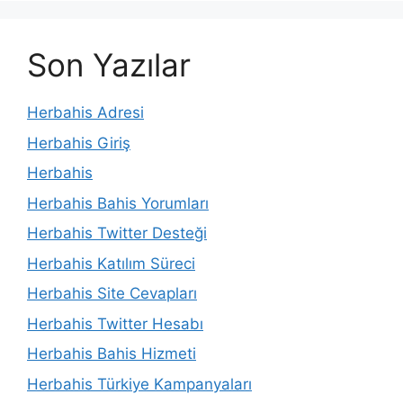
Son Yazılar
Herbahis Adresi
Herbahis Giriş
Herbahis
Herbahis Bahis Yorumları
Herbahis Twitter Desteği
Herbahis Katılım Süreci
Herbahis Site Cevapları
Herbahis Twitter Hesabı
Herbahis Bahis Hizmeti
Herbahis Türkiye Kampanyaları