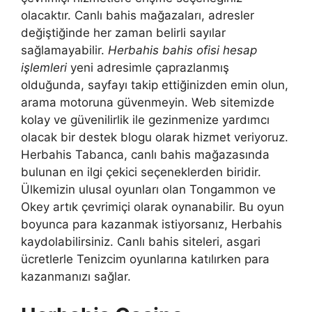
olacaktır. Canlı bahis mağazaları, adresler
değiştiğinde her zaman belirli sayılar
sağlamayabilir.
Herbahis bahis ofisi hesap
işlemleri
yeni adresimle çaprazlanmış
olduğunda, sayfayı takip ettiğinizden emin olun,
arama motoruna güvenmeyin. Web sitemizde
kolay ve güvenilirlik ile gezinmenize yardımcı
olacak bir destek blogu olarak hizmet veriyoruz.
Herbahis Tabanca, canlı bahis mağazasında
bulunan en ilgi çekici seçeneklerden biridir.
Ülkemizin ulusal oyunları olan Tongammon ve
Okey artık çevrimiçi olarak oynanabilir. Bu oyun
boyunca para kazanmak istiyorsanız, Herbahis
kaydolabilirsiniz. Canlı bahis siteleri, asgari
ücretlerle Tenizcim oyunlarına katılırken para
kazanmanızı sağlar.