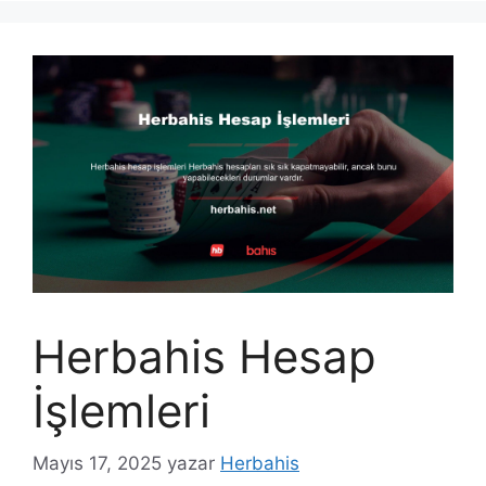
Herbahis Hesap
İşlemleri
Mayıs 17, 2025
yazar
Herbahis