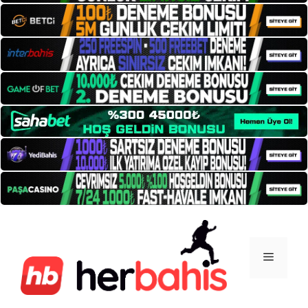
İçeriğe
atla
Menü