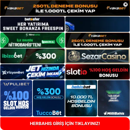
×
HERBAHIS GİRİŞ İÇİN TIKLAYINIZ!