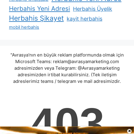
Herbahis Yeni Adresi
Herbahis Üyelik
Herbahis Şikayet
kayit herbahis
mobil herbahis
"Avrasya'nın en büyük reklam platformunda olmak için
Microsoft Teams:
reklam@avrasyamarketing.com
adresimizden veya Telegram: @Avrasyamarketing
adresimizden irtibat kurabilirsiniz. (Tek iletişim
adreslerimiz teams / telegram ve mail adresimizdir.
Harici hiçbir iletişim adresimiz bulunmamaktadır.
Lütfen itibar etmeyiniz.) Türkiye yasalarına göre 7258
sayılı kanun uyarınca yasa dışı bahis oynamanın
cezaları mevcuttur. Şu an bulunduğunuz site hiç bir
şekilde illegal bahis oyunları oynatmıyor ve oynamaya
aracı olmuyordur.
mroyun
|
delorocasino
|
uluhanbet
|
yodabet
|
realbahis
|
grandsbet
|
markobet
|
×
merkezbahis
"