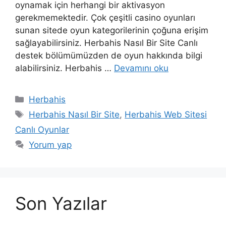
oynamak için herhangi bir aktivasyon
gerekmemektedir. Çok çeşitli casino oyunları
sunan sitede oyun kategorilerinin çoğuna erişim
sağlayabilirsiniz. Herbahis Nasıl Bir Site Canlı
destek bölümümüzden de oyun hakkında bilgi
alabilirsiniz. Herbahis …
Devamını oku
Kategoriler
Herbahis
Etiketler
Herbahis Nasıl Bir Site
,
Herbahis Web Sitesi
Canlı Oyunlar
Yorum yap
Son Yazılar