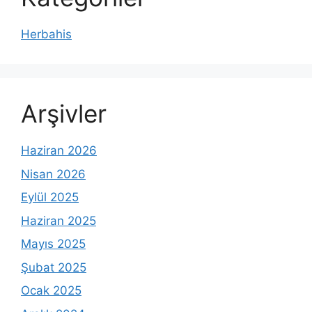
Herbahis
Arşivler
Haziran 2026
Nisan 2026
Eylül 2025
Haziran 2025
Mayıs 2025
Şubat 2025
Ocak 2025