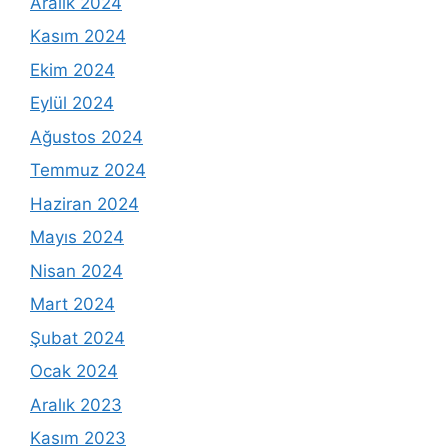
Aralık 2024
Kasım 2024
Ekim 2024
Eylül 2024
Ağustos 2024
Temmuz 2024
Haziran 2024
Mayıs 2024
Nisan 2024
Mart 2024
Şubat 2024
Ocak 2024
Aralık 2023
Kasım 2023