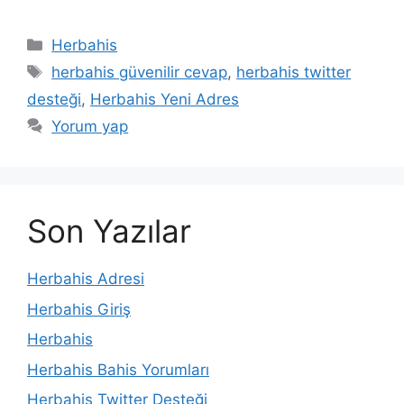
Kategoriler
Herbahis
Etiketler
herbahis güvenilir cevap
,
herbahis twitter
desteği
,
Herbahis Yeni Adres
Yorum yap
Son Yazılar
Herbahis Adresi
Herbahis Giriş
Herbahis
Herbahis Bahis Yorumları
Herbahis Twitter Desteği