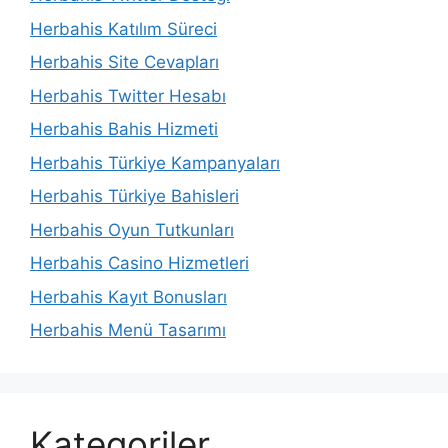
Herbahis Katılım Süreci
Herbahis Site Cevapları
Herbahis Twitter Hesabı
Herbahis Bahis Hizmeti
Herbahis Türkiye Kampanyaları
Herbahis Türkiye Bahisleri
Herbahis Oyun Tutkunları
Herbahis Casino Hizmetleri
Herbahis Kayıt Bonusları
Herbahis Menü Tasarımı
Kategoriler