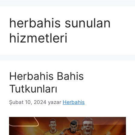
herbahis sunulan
hizmetleri
Herbahis Bahis
Tutkunları
Şubat 10, 2024
yazar
Herbahis