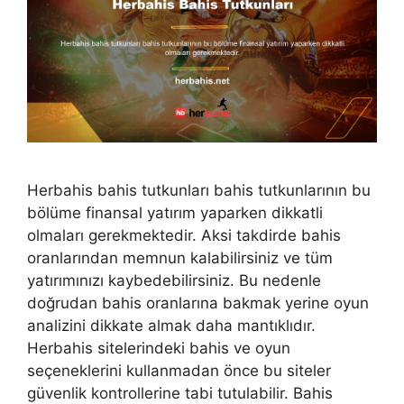
Herbahis bahis tutkunları bahis tutkunlarının bu
bölüme finansal yatırım yaparken dikkatli
olmaları gerekmektedir. Aksi takdirde bahis
oranlarından memnun kalabilirsiniz ve tüm
yatırımınızı kaybedebilirsiniz. Bu nedenle
doğrudan bahis oranlarına bakmak yerine oyun
analizini dikkate almak daha mantıklıdır.
Herbahis sitelerindeki bahis ve oyun
seçeneklerini kullanmadan önce bu siteler
güvenlik kontrollerine tabi tutulabilir. Bahis