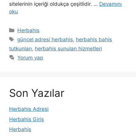
sitelerinin içeriği oldukça çeşitlidir. …
Devamını
oku
Kategoriler
Herbahis
Etiketler
güncel adresi herbahis
,
herbahis bahis
tutkunları
,
herbahis sunulan hizmetleri
Yorum yap
Son Yazılar
Herbahis Adresi
Herbahis Giriş
Herbahis