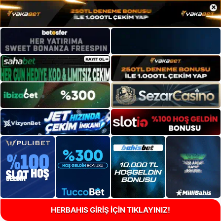
×
HERBAHIS GİRİŞ İÇİN TIKLAYINIZ!