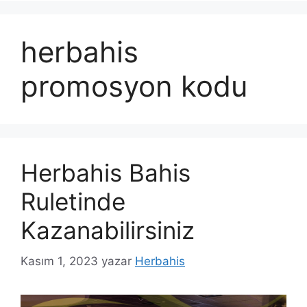
herbahis
promosyon kodu
Herbahis Bahis
Ruletinde
Kazanabilirsiniz
Kasım 1, 2023
yazar
Herbahis