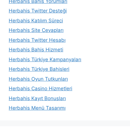
Herbahis Bahis Yorumları
Herbahis Twitter Desteği
Herbahis Katılım Süreci
Herbahis Site Cevapları
Herbahis Twitter Hesabı
Herbahis Bahis Hizmeti
Herbahis Türkiye Kampanyaları
Herbahis Türkiye Bahisleri
Herbahis Oyun Tutkunları
Herbahis Casino Hizmetleri
Herbahis Kayıt Bonusları
Herbahis Menü Tasarımı