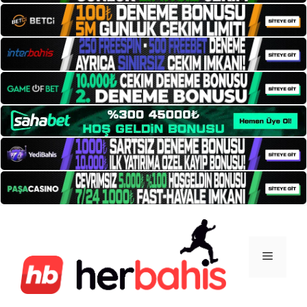
İçeriğe
atla
Menü