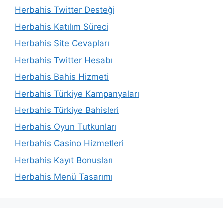
Herbahis Twitter Desteği
Herbahis Katılım Süreci
Herbahis Site Cevapları
Herbahis Twitter Hesabı
Herbahis Bahis Hizmeti
Herbahis Türkiye Kampanyaları
Herbahis Türkiye Bahisleri
Herbahis Oyun Tutkunları
Herbahis Casino Hizmetleri
Herbahis Kayıt Bonusları
Herbahis Menü Tasarımı