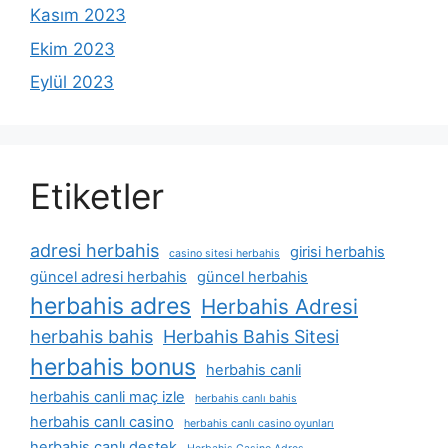
Kasım 2023
Ekim 2023
Eylül 2023
Etiketler
adresi herbahis
girisi herbahis
casino sitesi herbahis
güncel adresi herbahis
güncel herbahis
herbahis adres
Herbahis Adresi
herbahis bahis
Herbahis Bahis Sitesi
herbahis bonus
herbahis canli
herbahis canli maç izle
herbahis canlı bahis
herbahis canlı casino
herbahis canlı casino oyunları
herbahis canlı destek