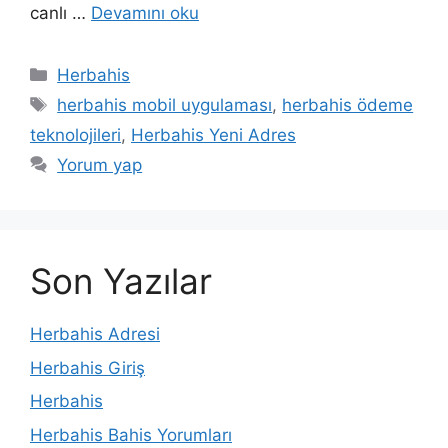
canlı …
Devamını oku
Kategoriler
Herbahis
Etiketler
herbahis mobil uygulaması
,
herbahis ödeme
teknolojileri
,
Herbahis Yeni Adres
Yorum yap
Son Yazılar
Herbahis Adresi
Herbahis Giriş
Herbahis
Herbahis Bahis Yorumları