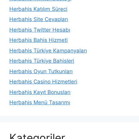
Herbahis Katılım Süreci
Herbahis Site Cevapları
Herbahis Twitter Hesabı
Herbahis Bahis Hizmeti
Herbahis Türkiye Kampanyaları
Herbahis Türkiye Bahisleri
Herbahis Oyun Tutkunları
Herbahis Casino Hizmetleri
Herbahis Kayıt Bonusları
Herbahis Menü Tasarımı
Kategoriler