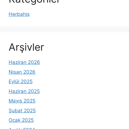
Herbahis
Arşivler
Haziran 2026
Nisan 2026
Eylül 2025
Haziran 2025
Mayıs 2025
Şubat 2025
Ocak 2025