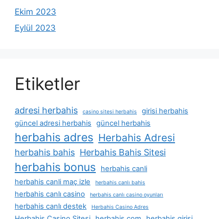
Ekim 2023
Eylül 2023
Etiketler
adresi herbahis
girisi herbahis
casino sitesi herbahis
güncel adresi herbahis
güncel herbahis
herbahis adres
Herbahis Adresi
herbahis bahis
Herbahis Bahis Sitesi
herbahis bonus
herbahis canli
herbahis canli maç izle
herbahis canlı bahis
herbahis canlı casino
herbahis canlı casino oyunları
herbahis canlı destek
Herbahis Casino Adres
Herbahis Casino Sitesi
herbahis com
herbahis girisi