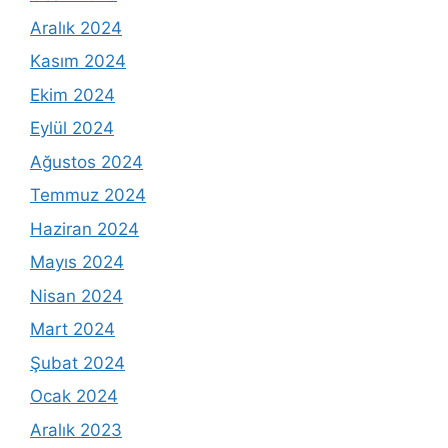
Aralık 2024
Kasım 2024
Ekim 2024
Eylül 2024
Ağustos 2024
Temmuz 2024
Haziran 2024
Mayıs 2024
Nisan 2024
Mart 2024
Şubat 2024
Ocak 2024
Aralık 2023