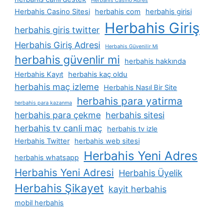
Herbahis Casino Adres
Herbahis Casino Sitesi
herbahis com
herbahis girisi
Herbahis Giriş
herbahis giris twitter
Herbahis Giriş Adresi
Herbahis Güvenilir Mi
herbahis güvenlir mi
herbahis hakkında
Herbahis Kayıt
herbahis kaç oldu
herbahis maç izleme
Herbahis Nasıl Bir Site
herbahis para yatirma
herbahis para kazanma
herbahis para çekme
herbahis sitesi
herbahis tv canli maç
herbahis tv izle
Herbahis Twitter
herbahis web sitesi
Herbahis Yeni Adres
herbahis whatsapp
Herbahis Yeni Adresi
Herbahis Üyelik
Herbahis Şikayet
kayit herbahis
mobil herbahis