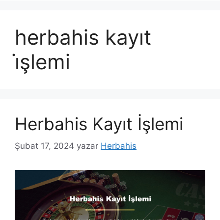
herbahis kayıt
i̇şlemi
Herbahis Kayıt İşlemi
Şubat 17, 2024
yazar
Herbahis