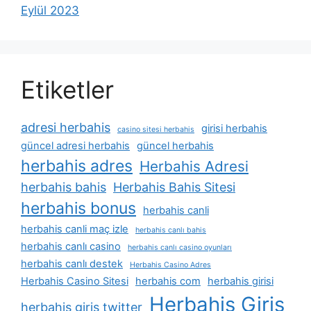
Eylül 2023
Etiketler
adresi herbahis
girisi herbahis
casino sitesi herbahis
güncel adresi herbahis
güncel herbahis
herbahis adres
Herbahis Adresi
herbahis bahis
Herbahis Bahis Sitesi
herbahis bonus
herbahis canli
herbahis canli maç izle
herbahis canlı bahis
herbahis canlı casino
herbahis canlı casino oyunları
herbahis canlı destek
Herbahis Casino Adres
Herbahis Casino Sitesi
herbahis com
herbahis girisi
Herbahis Giriş
herbahis giris twitter