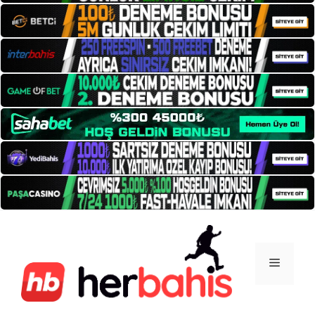
İçeriğe
atla
Menü