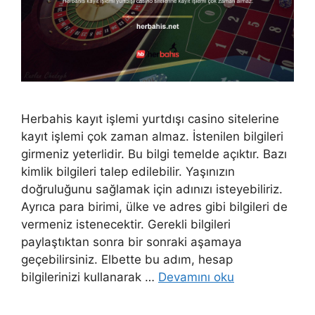
Herbahis kayıt işlemi yurtdışı casino sitelerine
kayıt işlemi çok zaman almaz. İstenilen bilgileri
girmeniz yeterlidir. Bu bilgi temelde açıktır. Bazı
kimlik bilgileri talep edilebilir. Yaşınızın
doğruluğunu sağlamak için adınızı isteyebiliriz.
Ayrıca para birimi, ülke ve adres gibi bilgileri de
vermeniz istenecektir. Gerekli bilgileri
paylaştıktan sonra bir sonraki aşamaya
geçebilirsiniz. Elbette bu adım, hesap
bilgilerinizi kullanarak …
Devamını oku