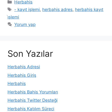
Kategoriler
Herbahis
Etiketler
- kayıt işlemi
,
herbahis adres
,
herbahis kayıt
i̇şlemi
Yorum yap
Son Yazılar
Herbahis Adresi
Herbahis Giriş
Herbahis
Herbahis Bahis Yorumları
Herbahis Twitter Desteği
Herbahis Katılım Süreci