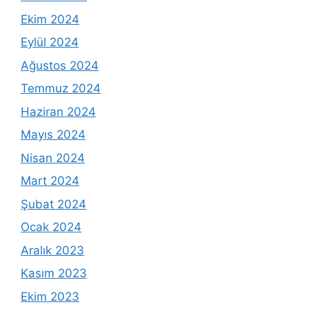
Ekim 2024
Eylül 2024
Ağustos 2024
Temmuz 2024
Haziran 2024
Mayıs 2024
Nisan 2024
Mart 2024
Şubat 2024
Ocak 2024
Aralık 2023
Kasım 2023
Ekim 2023