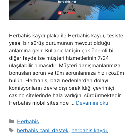
Herbahis kaydı plaka ile Herbahis kaydı, tesiste
yasal bir sürüş durumunun mevcut olduğu
anlamına gelir. Kullanıcılar için çok önemli bir
diğer fayda ise müşteri hizmetlerinin 7/24
ulaşılabilir olmasıdır. Müşteri danışmanlarımıza
bonusları sorun ve tüm sorunlarınıza hızlı çözüm
bulun. Herbahis, bazı nedenlerden dolayı
komisyonların devre dışı bırakıldığı çevrimiçi
casino sitelerinde hala varlığını sürdürmektedir.
Herbahis mobil sitesinde …
Devamını oku
Kategoriler
Herbahis
Etiketler
herbahis canlı destek
,
herbahis kaydı
,