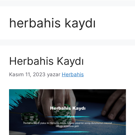
herbahis kaydı
Herbahis Kaydı
Kasım 11, 2023
yazar
Herbahis