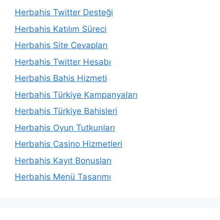
Herbahis Twitter Desteği
Herbahis Katılım Süreci
Herbahis Site Cevapları
Herbahis Twitter Hesabı
Herbahis Bahis Hizmeti
Herbahis Türkiye Kampanyaları
Herbahis Türkiye Bahisleri
Herbahis Oyun Tutkunları
Herbahis Casino Hizmetleri
Herbahis Kayıt Bonusları
Herbahis Menü Tasarımı