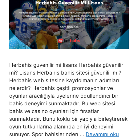
Herbahis guvenilir mi lisans Herbahis güvenilir
mi? Lisans Herbahis bahis sitesi güvenilir mi?
Herbahis web sitesine kaydolmanın adımları
nelerdir? Herbahis çeşitli promosyonlar ve
oyunlar aracılığıyla üyelerine ödüllendirici bir
bahis deneyimi sunmaktadır. Bu web sitesi
bahis ve casino oyunları için fırsatlar
sunmaktadır. Bunu köklü bir yapıyla birleştirerek
oyun tutkunlarına alanında en iyi deneyimi
sunuyor. Spor bahislerinden …
Devamını oku