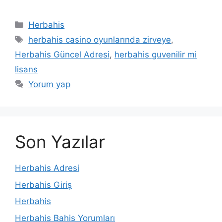
Kategoriler
Herbahis
Etiketler
herbahis casino oyunlarında zirveye
,
Herbahis Güncel Adresi
,
herbahis guvenilir mi
lisans
Yorum yap
Son Yazılar
Herbahis Adresi
Herbahis Giriş
Herbahis
Herbahis Bahis Yorumları