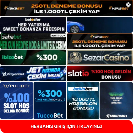
×
HERBAHIS GİRİŞ İÇİN TIKLAYINIZ!