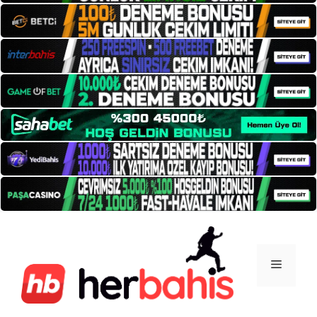
İçeriğe
atla
Menü