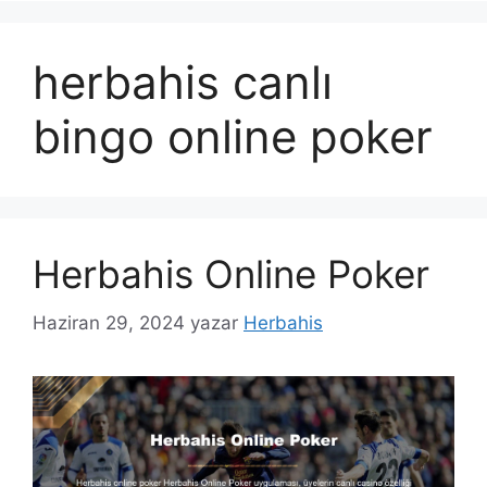
herbahis canlı
bingo online poker
Herbahis Online Poker
Haziran 29, 2024
yazar
Herbahis