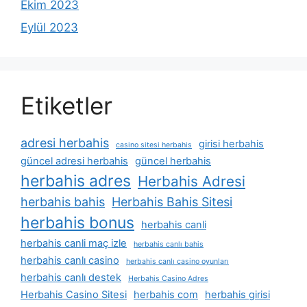
Ekim 2023
Eylül 2023
Etiketler
adresi herbahis
girisi herbahis
casino sitesi herbahis
güncel adresi herbahis
güncel herbahis
herbahis adres
Herbahis Adresi
herbahis bahis
Herbahis Bahis Sitesi
herbahis bonus
herbahis canli
herbahis canli maç izle
herbahis canlı bahis
herbahis canlı casino
herbahis canlı casino oyunları
herbahis canlı destek
Herbahis Casino Adres
Herbahis Casino Sitesi
herbahis com
herbahis girisi