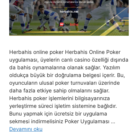
Herbahis online poker Herbahis Online Poker
uygulaması, üyelerin canlı casino özelliği dışında
da bahis oynamalarına olanak sağlar. Yazılım
oldukça büyük bir doğrulama belgesi içerir. Bu,
oyuncuların ulusal poker turnuvaları üzerinde
daha fazla etkiye sahip olmalarını sağlar.
Herbahis poker işlemlerini bilgisayarınıza
yerleştirme süreci işletim sistemine bağlıdır.
Bunu yapmak için ücretsiz bir uygulama
sekmesi indirmelisiniz Poker Uygulaması …
Devamını oku