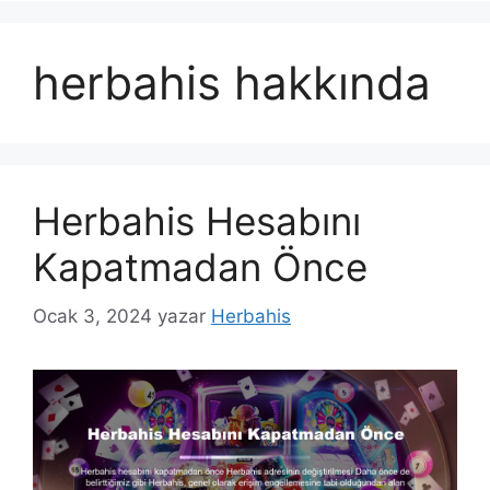
herbahis hakkında
Herbahis Hesabını
Kapatmadan Önce
Ocak 3, 2024
yazar
Herbahis