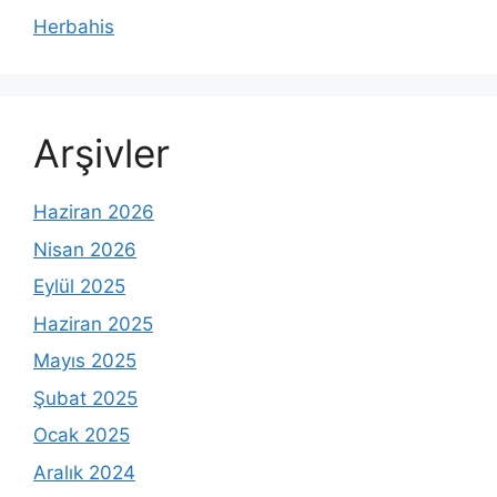
Herbahis
Arşivler
Haziran 2026
Nisan 2026
Eylül 2025
Haziran 2025
Mayıs 2025
Şubat 2025
Ocak 2025
Aralık 2024