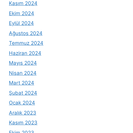
Kasım 2024
Ekim 2024
Eylül 2024
Ağustos 2024
Temmuz 2024
Haziran 2024
Mayıs 2024
Nisan 2024
Mart 2024
Şubat 2024
Ocak 2024
Aralık 2023
Kasım 2023
Ekim 2023