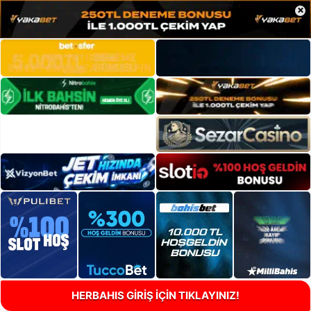
×
HERBAHIS GİRİŞ İÇİN TIKLAYINIZ!