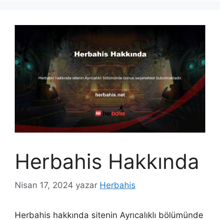
Herbahis Hakkında
Nisan 17, 2024
yazar
Herbahis
Herbahis hakkında sitenin Ayrıcalıklı bölümünde