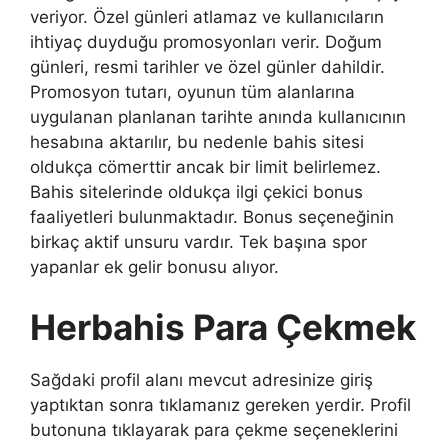
veriyor. Özel günleri atlamaz ve kullanıcıların
ihtiyaç duyduğu promosyonları verir. Doğum
günleri, resmi tarihler ve özel günler dahildir.
Promosyon tutarı, oyunun tüm alanlarına
uygulanan planlanan tarihte anında kullanıcının
hesabına aktarılır, bu nedenle bahis sitesi
oldukça cömerttir ancak bir limit belirlemez.
Bahis sitelerinde oldukça ilgi çekici bonus
faaliyetleri bulunmaktadır. Bonus seçeneğinin
birkaç aktif unsuru vardır. Tek başına spor
yapanlar ek gelir bonusu alıyor.
Herbahis Para Çekmek
Sağdaki profil alanı mevcut adresinize giriş
yaptıktan sonra tıklamanız gereken yerdir. Profil
butonuna tıklayarak para çekme seçeneklerini