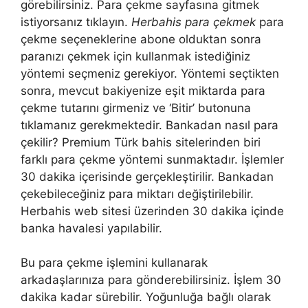
görebilirsiniz. Para çekme sayfasına gitmek
istiyorsanız tıklayın.
Herbahis para çekmek
para
çekme seçeneklerine abone olduktan sonra
paranızı çekmek için kullanmak istediğiniz
yöntemi seçmeniz gerekiyor. Yöntemi seçtikten
sonra, mevcut bakiyenize eşit miktarda para
çekme tutarını girmeniz ve ‘Bitir’ butonuna
tıklamanız gerekmektedir. Bankadan nasıl para
çekilir? Premium Türk bahis sitelerinden biri
farklı para çekme yöntemi sunmaktadır. İşlemler
30 dakika içerisinde gerçekleştirilir. Bankadan
çekebileceğiniz para miktarı değiştirilebilir.
Herbahis web sitesi üzerinden 30 dakika içinde
banka havalesi yapılabilir.
Bu para çekme işlemini kullanarak
arkadaşlarınıza para gönderebilirsiniz. İşlem 30
dakika kadar sürebilir. Yoğunluğa bağlı olarak