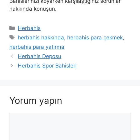
Bahislerinizi koyarken karşılaştığınız sorunlar
hakkında konuşun.
Kategoriler
Herbahis
Etiketler
herbahis hakkında
,
herbahis para çekmek
,
herbahis para yatirma
Herbahis Deposu
Herbahis Spor Bahisleri
Yorum yapın
Yorum