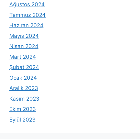
Ağustos 2024
Temmuz 2024
Haziran 2024
Mayıs 2024
Nisan 2024
Mart 2024
Şubat 2024
Ocak 2024
Aralık 2023
Kasım 2023
Ekim 2023
Eylül 2023