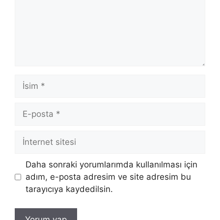
İsim
E-
posta
İnternet
sitesi
Daha sonraki yorumlarımda kullanılması için
adım, e-posta adresim ve site adresim bu
tarayıcıya kaydedilsin.