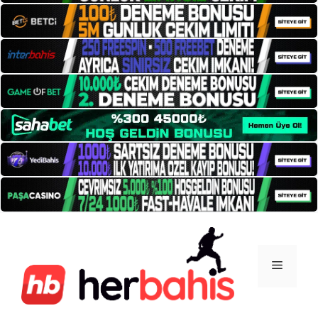
İçeriğe
atla
Menü