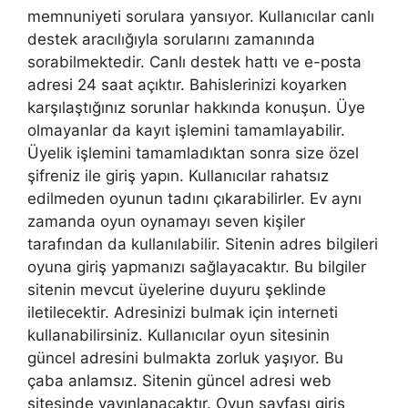
memnuniyeti sorulara yansıyor. Kullanıcılar canlı
destek aracılığıyla sorularını zamanında
sorabilmektedir. Canlı destek hattı ve e-posta
adresi 24 saat açıktır. Bahislerinizi koyarken
karşılaştığınız sorunlar hakkında konuşun. Üye
olmayanlar da kayıt işlemini tamamlayabilir.
Üyelik işlemini tamamladıktan sonra size özel
şifreniz ile giriş yapın. Kullanıcılar rahatsız
edilmeden oyunun tadını çıkarabilirler. Ev aynı
zamanda oyun oynamayı seven kişiler
tarafından da kullanılabilir. Sitenin adres bilgileri
oyuna giriş yapmanızı sağlayacaktır. Bu bilgiler
sitenin mevcut üyelerine duyuru şeklinde
iletilecektir. Adresinizi bulmak için interneti
kullanabilirsiniz. Kullanıcılar oyun sitesinin
güncel adresini bulmakta zorluk yaşıyor. Bu
çaba anlamsız. Sitenin güncel adresi web
sitesinde yayınlanacaktır. Oyun sayfası giriş