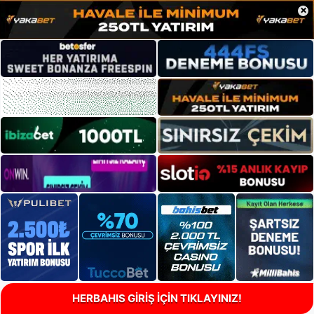
×
HERBAHIS GİRİŞ İÇİN TIKLAYINIZ!