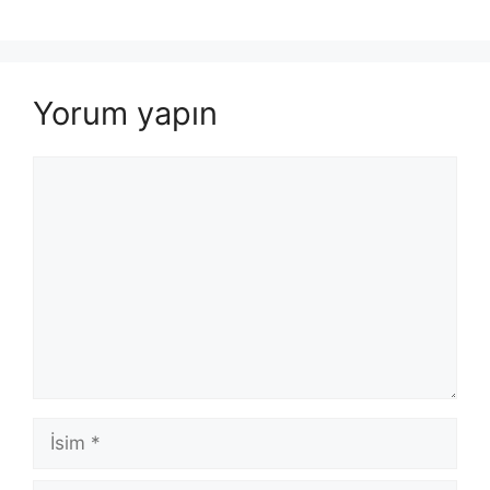
Yorum yapın
Yorum
İsim