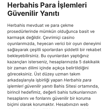
Herbahis Para İşlemleri
Güvenilir Yanıtı
Herbahis mevduat ve para çekme
prosedürlerinde mümkün olduğunca basit ve
karmaşık değildir. Çevrimiçi casino
oyunlarımızda, heyecan verici bir oyun deneyimi
sağlayarak çeşitli sporlardan şiddetli bir rekabet
bekleyebilirsiniz. Bu oyunlardan yaptığınız
kazançları isterseniz, hesaplarınızda 5 dakikalık
bir zaman dilimi içinde açıkça belirtildiğini
göreceksiniz. Üst düzey uzman takım
arkadaşlarıyla işbirliği yapan
Herbahis para
i̇şlemleri güvenilir yanıtı
Bahis Sitesi ortamında,
birincil hedefimiz, değerli bahis tutkunlarınızın
hesaplarını ve fonlarını güvenilir bir koruma
biçimi olarak korumaktır. Hesabınızın web