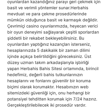
oyunlardan kazandığınız parayı geri çekmek için
basit ve verimli yöntemler sunar.Herbahis
mevduat ve para çekme prosedürlerinde
mümkün olduğunca basit ve karmaşık değildir.
Çevrimiçi casino oyunlarımızda, heyecan verici
bir oyun deneyimi sağlayarak çeşitli sporlardan
şiddetli bir rekabet bekleyebilirsiniz. Bu
oyunlardan yaptığınız kazançları isterseniz,
hesaplarınızda 5 dakikalık bir zaman dilimi
içinde açıkça belirtildiğini göreceksiniz. Üst
düzey uzman takım arkadaşlarıyla işbirliği
yapan Herbahis Bahis Sitesi ortamında, birincil
hedefimiz, değerli bahis tutkunlarınızın
hesaplarını ve fonlarını güvenilir bir koruma
biçimi olarak korumaktır. Hesabınızın web
sitemizdeki güvenliği için, onu herhangi bir
potansiyel tehditten korumak için 7/24 hazırız.
Gerçekleştirilebilecek iki prosedür vardır.