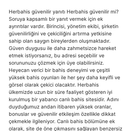
Herbahis güvenilir yanıtı Herbahis güvenilir mi?
Soruya kapsamlı bir yanıt vermek için ek
ayrıntılar vardır. Birincisi, yönetim ekibi, şirketin
güvenilirliğini ve çekiciliğini artırma yetkisine
sahip olan saygın bireylerden oluşmaktadır.
Güven duygusu ile daha zahmetsizce hareket
etmek istiyorsanız, bu adresi seçebilir ve
sorununuzu çözmek için üye olabilirsiniz.
Heyecan verici bir bahis deneyimi ve çeşitli
yüksek bahis oyunları ile her şey daha keyifli ve
görsel olarak çekici olacaktır. Herbahis
ülkemizde uzun bir süre faaliyet gösteren iyi
kurulmuş bir yabancı canlı bahis sitesidir. Adını
duyduğumuz andan itibaren yüksek oranlar,
bonuslar ve güvenilir etkileşim özellikle dikkat
çekmekle ilgileniyor. Canlı bahis bölümüne ek
olarak, site de öne çıkmasını sağlayan benzersiz