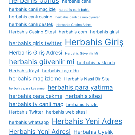
herbahis bonus
herbahis canli
herbahis canli maç izle
herbahis canlı bahis
herbahis canlı casino
herbahis canlı casino oyunları
herbahis canlı destek
Herbahis Casino Adres
Herbahis Casino Sitesi
herbahis com
herbahis girisi
Herbahis Giriş
herbahis giris twitter
Herbahis Giriş Adresi
Herbahis Güvenilir Mi
herbahis güvenlir mi
herbahis hakkında
Herbahis Kayıt
herbahis kaç oldu
herbahis maç izleme
Herbahis Nasıl Bir Site
herbahis para yatirma
herbahis para kazanma
herbahis para çekme
herbahis sitesi
herbahis tv canli maç
herbahis tv izle
Herbahis Twitter
herbahis web sitesi
Herbahis Yeni Adres
herbahis whatsapp
Herbahis Yeni Adresi
Herbahis Üyelik