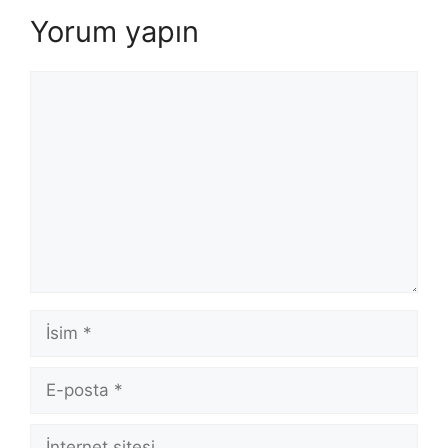
Yorum yapın
Yorum
İsim
E-
posta
İnternet