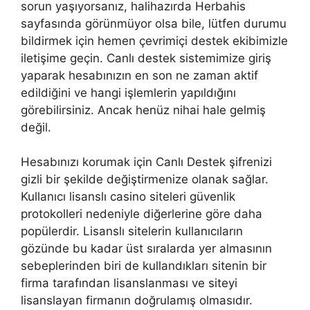
sorun yaşıyorsanız, halihazırda Herbahis
sayfasında görünmüyor olsa bile, lütfen durumu
bildirmek için hemen çevrimiçi destek ekibimizle
iletişime geçin. Canlı destek sistemimize giriş
yaparak hesabınızın en son ne zaman aktif
edildiğini ve hangi işlemlerin yapıldığını
görebilirsiniz. Ancak henüz nihai hale gelmiş
değil.
Hesabınızı korumak için Canlı Destek şifrenizi
gizli bir şekilde değiştirmenize olanak sağlar.
Kullanıcı lisanslı casino siteleri güvenlik
protokolleri nedeniyle diğerlerine göre daha
popülerdir. Lisanslı sitelerin kullanıcıların
gözünde bu kadar üst sıralarda yer almasının
sebeplerinden biri de kullandıkları sitenin bir
firma tarafından lisanslanması ve siteyi
lisanslayan firmanın doğrulamış olmasıdır.