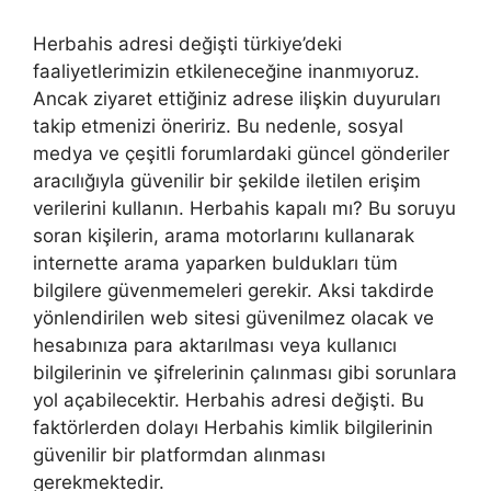
Herbahis adresi değişti türkiye’deki
faaliyetlerimizin etkileneceğine inanmıyoruz.
Ancak ziyaret ettiğiniz adrese ilişkin duyuruları
takip etmenizi öneririz. Bu nedenle, sosyal
medya ve çeşitli forumlardaki güncel gönderiler
aracılığıyla güvenilir bir şekilde iletilen erişim
verilerini kullanın. Herbahis kapalı mı? Bu soruyu
soran kişilerin, arama motorlarını kullanarak
internette arama yaparken buldukları tüm
bilgilere güvenmemeleri gerekir. Aksi takdirde
yönlendirilen web sitesi güvenilmez olacak ve
hesabınıza para aktarılması veya kullanıcı
bilgilerinin ve şifrelerinin çalınması gibi sorunlara
yol açabilecektir. Herbahis adresi değişti. Bu
faktörlerden dolayı Herbahis kimlik bilgilerinin
güvenilir bir platformdan alınması
gerekmektedir.