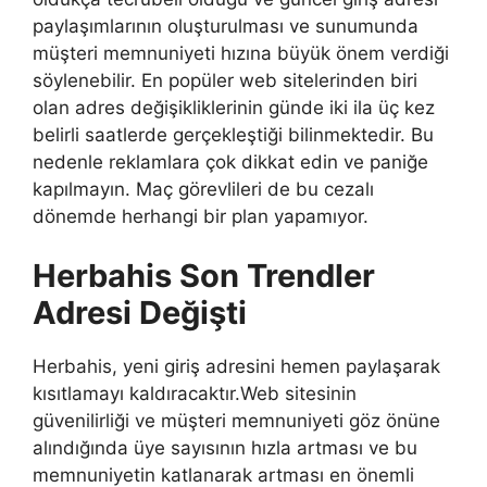
paylaşımlarının oluşturulması ve sunumunda
müşteri memnuniyeti hızına büyük önem verdiği
söylenebilir. En popüler web sitelerinden biri
olan adres değişikliklerinin günde iki ila üç kez
belirli saatlerde gerçekleştiği bilinmektedir. Bu
nedenle reklamlara çok dikkat edin ve paniğe
kapılmayın. Maç görevlileri de bu cezalı
dönemde herhangi bir plan yapamıyor.
Herbahis Son Trendler
Adresi Değişti
Herbahis, yeni giriş adresini hemen paylaşarak
kısıtlamayı kaldıracaktır.Web sitesinin
güvenilirliği ve müşteri memnuniyeti göz önüne
alındığında üye sayısının hızla artması ve bu
memnuniyetin katlanarak artması en önemli