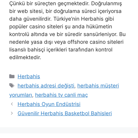
Çünkü bir süreçten geçmektedir. Doğrulanmış
bir web sitesi, bir doğrulama süreci içeriyorsa
daha güvenilirdir. Türkiye’nin Herbahis gibi
popüler casino siteleri şu anda hükümetin
kontrolü altında ve bir süredir sansürleniyor. Bu
nedenle yasa dışı veya offshore casino siteleri
lisanslı bahisçi içerikleri tarafından kontrol
edilmektedir.
Kategoriler
Herbahis
Etiketler
herbahis adresi değişti
,
herbahis müşteri
yorumları
,
herbahis tv canli maç
Herbahis Oyun Endüstrisi
Güvenilir Herbahis Basketbol Bahisleri