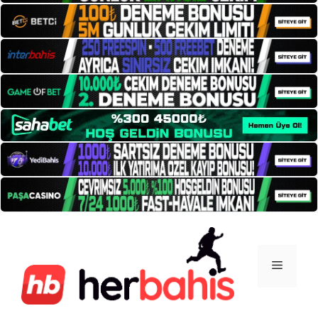
İçeriğe
atla
Menü