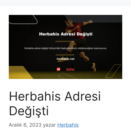
Herbahis Adresi
Değişti
Aralık 6, 2023
yazar
Herbahis