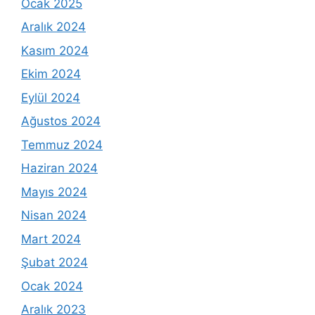
Ocak 2025
Aralık 2024
Kasım 2024
Ekim 2024
Eylül 2024
Ağustos 2024
Temmuz 2024
Haziran 2024
Mayıs 2024
Nisan 2024
Mart 2024
Şubat 2024
Ocak 2024
Aralık 2023