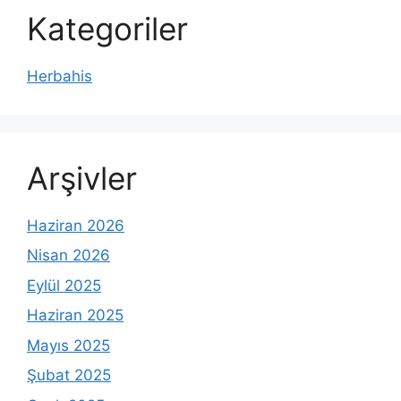
Kategoriler
Herbahis
Arşivler
Haziran 2026
Nisan 2026
Eylül 2025
Haziran 2025
Mayıs 2025
Şubat 2025