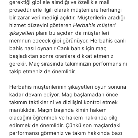
gerektiği gibi ele alındığı ve özellikle mali
prosedürlerle ilgili olarak müşterilere herhangi
bir zarar verilmediği açıktır. Müşterilerin aradığı
hizmet düzeyini gösteren
Herbahis müşteri
şikayetleri
planı bu açıdan da müşterileri
memnun edecek gibi görünüyor. Herbahis canlı
bahis nasıl oynanır Canlı bahis için maç
başladıktan sonra oranlara dikkat etmeniz
gerekir. Maç sırasında takımınızın performansını
takip etmeniz de önemlidir.
Herbahis müşterilerinin şikayetleri oyun sonuna
kadar devam ediyor. Maç başlamadan önce
takımın taktiklerini ve dizilişini kontrol etmek
mantıklıdır. Maçın başında kimin hakem
olacağını öğrenmek ve hakem hakkında bilgi
edinmek de önemlidir. Çünkü son maçlardaki
performansı görmeniz ve takım hakkında bazı