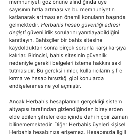
memnuniyeti göz önüne alındığında üye
sayısının hızla artması ve bu memnuniyetin
katlanarak artması en önemli konuların başında
gelmektedir.
Herbahis hesap güvenliği adresi
değişti
güvenilirlik sorularını yanıtlayabildiğini
kanıtlayın. Bahisçiler bir bahis sitesine
kaydolduktan sonra birçok sorunla karşı karşıya
kalırlar. Birincisi, bahis sitesinin güvenlik
nedeniyle gerekli belgeleri isteme hakkını saklı
tutmasıdır. Bu gereksinimler, kullanıcıların şifre
kırma ve hesap hırsızlığı gibi konularda
endişelenmesine yol açmıştır.
Ancak Herbahis hesaplarının gerçekliği sistem
altyapısı tarafından gizlendiğinden bireylerden
elde edilen şifreler ekip içinde dahi hiçbir zaman
bilinememektedir. Diğer Herbahis üyeleri kişisel
Herbahis hesabınıza erişemez. Hesabınızla ilgili