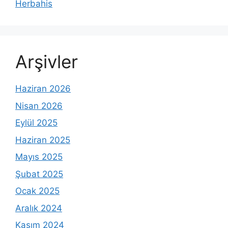
Herbahis
Arşivler
Haziran 2026
Nisan 2026
Eylül 2025
Haziran 2025
Mayıs 2025
Şubat 2025
Ocak 2025
Aralık 2024
Kasım 2024