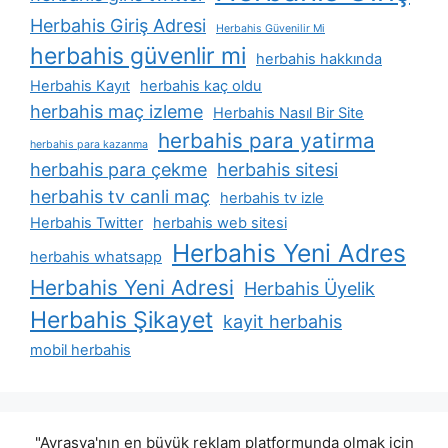
Herbahis Giriş Adresi
Herbahis Güvenilir Mi
herbahis güvenlir mi
herbahis hakkında
Herbahis Kayıt
herbahis kaç oldu
herbahis maç izleme
Herbahis Nasıl Bir Site
herbahis para yatirma
herbahis para kazanma
herbahis para çekme
herbahis sitesi
herbahis tv canli maç
herbahis tv izle
Herbahis Twitter
herbahis web sitesi
Herbahis Yeni Adres
herbahis whatsapp
Herbahis Yeni Adresi
Herbahis Üyelik
Herbahis Şikayet
kayit herbahis
mobil herbahis
"Avrasya'nın en büyük reklam platformunda olmak için