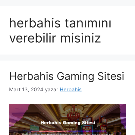
herbahis tanımını
verebilir misiniz
Herbahis Gaming Sitesi
Mart 13, 2024
yazar
Herbahis