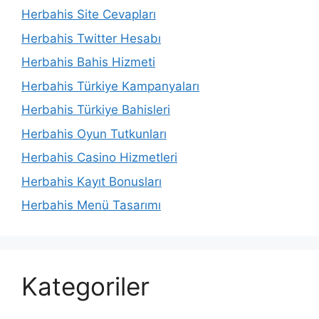
Herbahis Site Cevapları
Herbahis Twitter Hesabı
Herbahis Bahis Hizmeti
Herbahis Türkiye Kampanyaları
Herbahis Türkiye Bahisleri
Herbahis Oyun Tutkunları
Herbahis Casino Hizmetleri
Herbahis Kayıt Bonusları
Herbahis Menü Tasarımı
Kategoriler