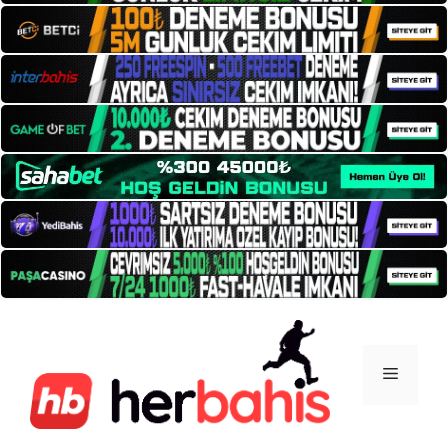
İçeriğe
atla
Menü