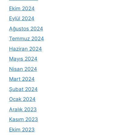
Ekim 2024
Eylül 2024
Ağustos 2024
Temmuz 2024
Haziran 2024
Mayıs 2024
Nisan 2024
Mart 2024
Şubat 2024
Ocak 2024
Aralık 2023
Kasım 2023
Ekim 2023