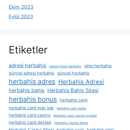
Ekim 2023
Eylül 2023
Etiketler
adresi herbahis
girisi herbahis
casino sitesi herbahis
güncel adresi herbahis
güncel herbahis
herbahis adres
Herbahis Adresi
herbahis bahis
Herbahis Bahis Sitesi
herbahis bonus
herbahis canli
herbahis canli maç izle
herbahis canlı bahis
herbahis canlı casino
herbahis canlı casino oyunları
herbahis canlı destek
Herbahis Casino Adres
Herbahis Casino Sitesi
herbahis com
herbahis girisi