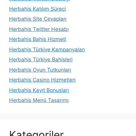
Herbahis Katılım Süreci
Herbahis Site Cevapları
Herbahis Twitter Hesabı
Herbahis Bahis Hizmeti
Herbahis Türkiye Kampanyaları
Herbahis Türkiye Bahisleri
Herbahis Oyun Tutkunları
Herbahis Casino Hizmetleri
Herbahis Kayıt Bonusları
Herbahis Menü Tasarımı
Kategoriler