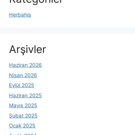
Herbahis
Arşivler
Haziran 2026
Nisan 2026
Eylül 2025
Haziran 2025
Mayıs 2025
Şubat 2025
Ocak 2025