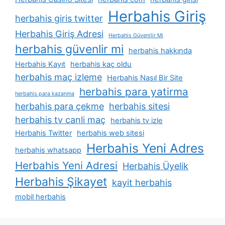
Herbahis Giriş
herbahis giris twitter
Herbahis Giriş Adresi
Herbahis Güvenilir Mi
herbahis güvenlir mi
herbahis hakkında
Herbahis Kayıt
herbahis kaç oldu
herbahis maç izleme
Herbahis Nasıl Bir Site
herbahis para yatirma
herbahis para kazanma
herbahis para çekme
herbahis sitesi
herbahis tv canli maç
herbahis tv izle
Herbahis Twitter
herbahis web sitesi
Herbahis Yeni Adres
herbahis whatsapp
Herbahis Yeni Adresi
Herbahis Üyelik
Herbahis Şikayet
kayit herbahis
mobil herbahis