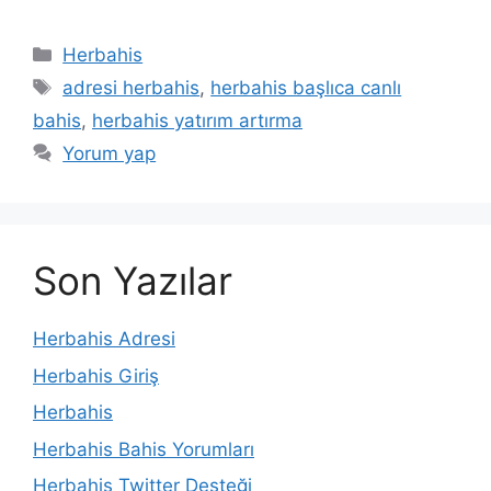
Kategoriler
Herbahis
Etiketler
adresi herbahis
,
herbahis başlıca canlı
bahis
,
herbahis yatırım artırma
Yorum yap
Son Yazılar
Herbahis Adresi
Herbahis Giriş
Herbahis
Herbahis Bahis Yorumları
Herbahis Twitter Desteği