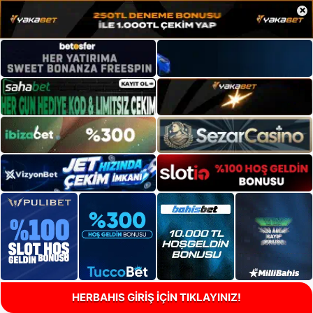
×
HERBAHIS GİRİŞ İÇİN TIKLAYINIZ!