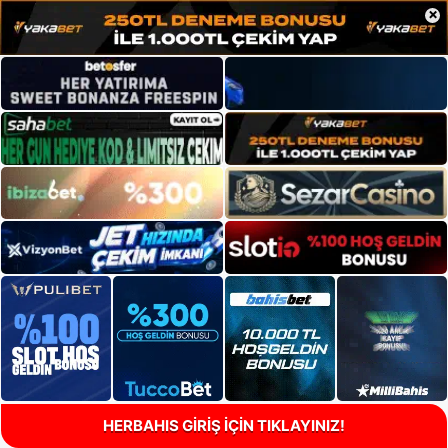
×
HERBAHIS GİRİŞ İÇİN TIKLAYINIZ!