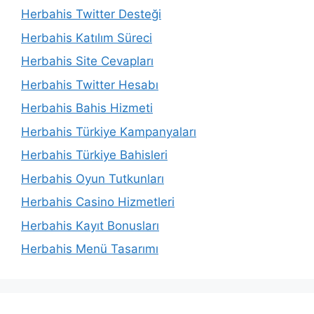
Herbahis Twitter Desteği
Herbahis Katılım Süreci
Herbahis Site Cevapları
Herbahis Twitter Hesabı
Herbahis Bahis Hizmeti
Herbahis Türkiye Kampanyaları
Herbahis Türkiye Bahisleri
Herbahis Oyun Tutkunları
Herbahis Casino Hizmetleri
Herbahis Kayıt Bonusları
Herbahis Menü Tasarımı