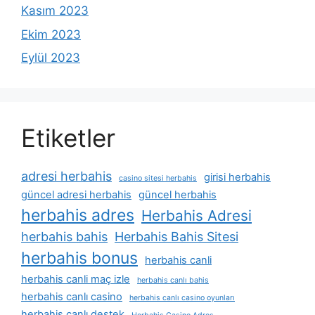
Kasım 2023
Ekim 2023
Eylül 2023
Etiketler
adresi herbahis
girisi herbahis
casino sitesi herbahis
güncel adresi herbahis
güncel herbahis
herbahis adres
Herbahis Adresi
herbahis bahis
Herbahis Bahis Sitesi
herbahis bonus
herbahis canli
herbahis canli maç izle
herbahis canlı bahis
herbahis canlı casino
herbahis canlı casino oyunları
herbahis canlı destek