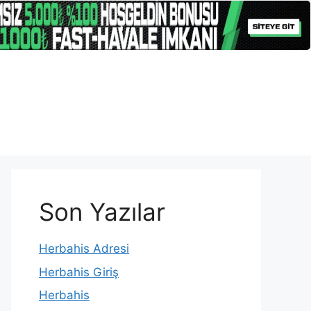
Son Yazılar
Herbahis Adresi
Herbahis Giriş
Herbahis