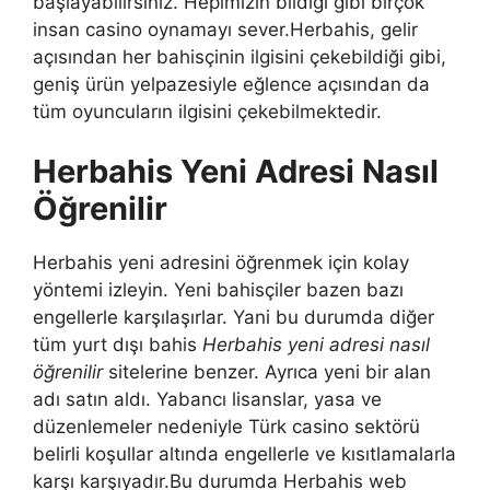
başlayabilirsiniz. Hepimizin bildiği gibi birçok
insan casino oynamayı sever.Herbahis, gelir
açısından her bahisçinin ilgisini çekebildiği gibi,
geniş ürün yelpazesiyle eğlence açısından da
tüm oyuncuların ilgisini çekebilmektedir.
Herbahis Yeni Adresi Nasıl
Öğrenilir
Herbahis yeni adresini öğrenmek için kolay
yöntemi izleyin. Yeni bahisçiler bazen bazı
engellerle karşılaşırlar. Yani bu durumda diğer
tüm yurt dışı bahis
Herbahis yeni adresi nasıl
öğrenilir
sitelerine benzer. Ayrıca yeni bir alan
adı satın aldı. Yabancı lisanslar, yasa ve
düzenlemeler nedeniyle Türk casino sektörü
belirli koşullar altında engellerle ve kısıtlamalarla
karşı karşıyadır.Bu durumda Herbahis web