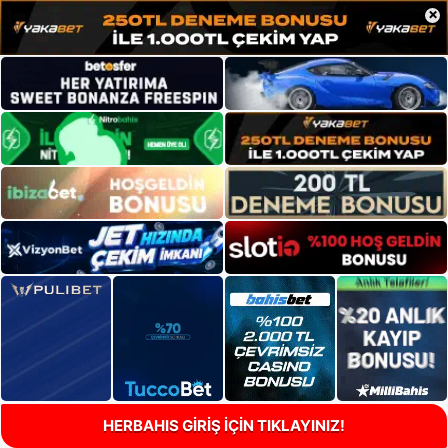
×
HERBAHIS GİRİŞ İÇİN TIKLAYINIZ!