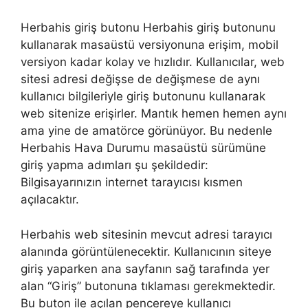
Herbahis giriş butonu Herbahis giriş butonunu
kullanarak masaüstü versiyonuna erişim, mobil
versiyon kadar kolay ve hızlıdır. Kullanıcılar, web
sitesi adresi değişse de değişmese de aynı
kullanıcı bilgileriyle giriş butonunu kullanarak
web sitenize erişirler. Mantık hemen hemen aynı
ama yine de amatörce görünüyor. Bu nedenle
Herbahis Hava Durumu masaüstü sürümüne
giriş yapma adımları şu şekildedir:
Bilgisayarınızın internet tarayıcısı kısmen
açılacaktır.
Herbahis web sitesinin mevcut adresi tarayıcı
alanında görüntülenecektir. Kullanıcının siteye
giriş yaparken ana sayfanın sağ tarafında yer
alan “Giriş” butonuna tıklaması gerekmektedir.
Bu buton ile açılan pencereye kullanıcı