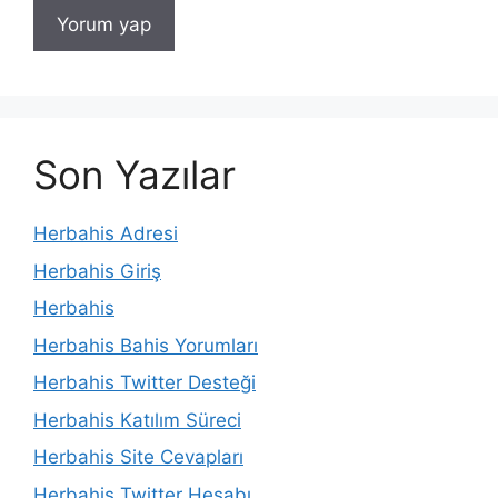
Son Yazılar
Herbahis Adresi
Herbahis Giriş
Herbahis
Herbahis Bahis Yorumları
Herbahis Twitter Desteği
Herbahis Katılım Süreci
Herbahis Site Cevapları
Herbahis Twitter Hesabı