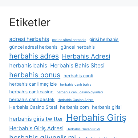
Etiketler
adresi herbahis
girisi herbahis
casino sitesi herbahis
güncel adresi herbahis
güncel herbahis
herbahis adres
Herbahis Adresi
herbahis bahis
Herbahis Bahis Sitesi
herbahis bonus
herbahis canli
herbahis canli maç izle
herbahis canlı bahis
herbahis canlı casino
herbahis canlı casino oyunları
herbahis canlı destek
Herbahis Casino Adres
Herbahis Casino Sitesi
herbahis com
herbahis girisi
Herbahis Giriş
herbahis giris twitter
Herbahis Giriş Adresi
Herbahis Güvenilir Mi
herbahis güvenlir mi