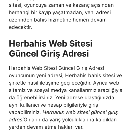
sitesi, oyuncuya zaman ve kazanç açısından
herhangi bir kayıp yaşatmadan, yeni adresi
üzerinden bahis hizmetine hemen devam
edecektir.
Herbahis Web Sitesi
Güncel Giriş Adresi
Herbahis Web Sitesi Güncel Giriş Adresi
oyuncunun yeni adresi, Herbahis bahis sitesi ve
şirketle nasıl iletişime geçileceğidir. Ayrıca web
sitemiz ve sosyal medya kanallarımız aracılığıyla
da öğrenebilirsiniz. Yeni adrese ulaştığınızda
aynı kullanıcı ve hesap bilgileriyle giriş
yapabilirsiniz.
Herbahis web sitesi güncel giriş
adresi
Onların da yarış yolculuklarına kaldıkları
yerden devam etme hakları var.