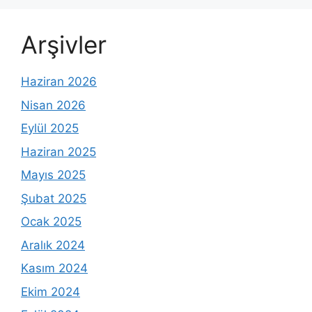
Arşivler
Haziran 2026
Nisan 2026
Eylül 2025
Haziran 2025
Mayıs 2025
Şubat 2025
Ocak 2025
Aralık 2024
Kasım 2024
Ekim 2024