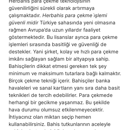
Herbahis para çekme teknolojisinin
güvenilirliğini sürekli olarak artırmaya
çalışmaktadır.
Herbahis para çekme i̇şlemi
güvenli midir
Türkiye sahasında yeni olmasına
rağmen Avrupa’da uzun yıllardır faaliyet
göstermektedir. Bu lisanslar ayrıca para çekme
işlemleri sırasında basitliği ve güvenliği de
destekler. Yani şirket, kolay ve hızlı para çekme
imkânı sağlayan sağlam bir altyapıya sahip.
Bahisçilerin dikkat etmesi gereken tek şey
minimum ve maksimum tutarlara bağlı kalmaktır.
Birçok çekme tekniği içerir. Bahisçiler banka
havaleleri ve sanal kartların yanı sıra daha basit
teknikleri de tercih edebilirler. Para çekmede
herhangi bir gecikme yaşanmaz. Bu şekilde
hava durumu olumsuz etkilenmeyecektir.
İhtiyacınız olan miktarı seçip hemen
kullanabilirsiniz. Bahis tutkunlarının aceleyle