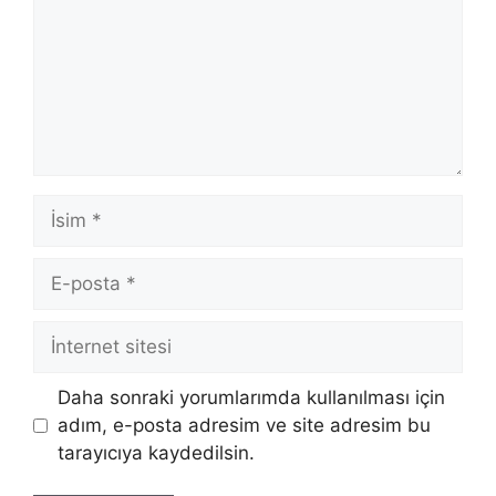
İsim
E-
posta
İnternet
sitesi
Daha sonraki yorumlarımda kullanılması için
adım, e-posta adresim ve site adresim bu
tarayıcıya kaydedilsin.